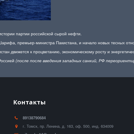
 истории партии российской сырой нефти.
Шарифа, премьер-министра Пакистана, и начало новых тесных от
стан движется к процветанию, экономическому росту и энергетиче
 Россией
(после после введения западных санкий, РФ переориент
Контакты
89138790684
г. Томск
,
пр. Ленина, д. 163
,
оф. 500
,
инд. 634009