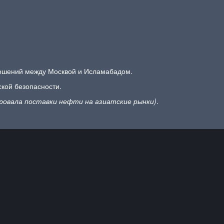
ношений между Москвой и Исламабадом.
ской безопасности.
ировала поставки нефти на азиатские рынки)
.