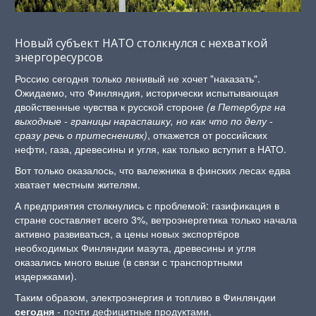
Новый субъект НАТО столкнулся с нехваткой
энергоресурсов
Россию сегодня только ленивый не хочет "наказать".
Ожидаемо, что Финляндия, исторически испытывающая
двойственные чувства к русской стороне
(в Петербург на
выходные - границы нараспашку, но как что по делу -
сразу речь о притеснениях)
, откажется от российских
нефти, газа, древесины и угля, как только вступит в НАТО.
Вот только оказалось, что валежника в финских лесах едва
хватает местным жителям.
А предприятия столкнулись с проблемой: газификация в
стране составляет всего 3%, ветроэнергетика только начала
активно развиваться, а цены новых экспортёров
необходимых Финляндии мазута, древесины и угля
оказались много выше (в связи с транспортными
издержками).
Таким образом, электроэнергия и топливо в Финляндии
сегодня
- почти дефицитные продуктами.