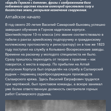
«Борьба Геракла с Антеем», фризы с изображением бога
подземного царства языком аллегорий прославляли силу и
богатство земли, раскрывая назначение сооружения.
Алтайское начало
В год своего 20-летия Василий Самарский-Быховец успешно
завершил обучение в Горном кадетском корпусе.
Шихтмейстером 13-го класса (это звание соответствовало в
табели о рангах армейскому подпоручику и гражданскому
коллежскому протоколисту и регистратору) он в том же 1823
году поступил на службу в Колывано-Воскресенские заводы.
Времени на раскачку у молодого специалиста не было.
Сразу пришлось переходить от теории к практике – как
говорится, с места в карьер. По прибытии на Алтай
выпускник Корпуса был определён на службу в Салаирский
рудник – первенец серебросодержащих производств
Салаирского кряжа. Здесь Василий Евграфович трудился
при чертёжной, был приставом команды, а вскоре занимал
уже более ответственную должность смотрителя горных
работ Салаирского рудника.