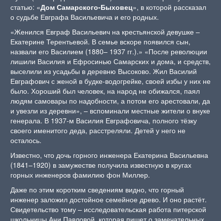
статью: «
Дом Самарского-Быховец
», в которой рассказал
о судьбе Евграфа Васильевича и его родных.
«Женился Евграф Васильевич на крестьянской девушке –
Екатерине Терентьевой. В семье вскоре появился сын,
назвали его Василием (1880– 1937 гг.).» «После революции
лишили Василия и Ефросинью Самарских и дома, и средств,
выселили из усадьбы в деревню Высоково. Жил Василий
Евграфович с женой в будке-водогрейке, своей избы у них не
было. Хороший был человек, на народ не обижался, паял
людям самовары по надобности, а потом его арестовали, да
и увезли из деревни», – вспоминали местные жители о внуке
генерала. В 1937-м Василия Евграфовича, полного тёзку
своего именитого деда, расстреляли. Детей у него не
осталось.
Известно, что дочь горного инженера Екатерина Васильевна
(1841–1920) в замужестве получила известную в кругах
горных инженеров фамилию фон Миллер.
Даже по этим коротким сведениям видно, что горный
инженер заложил достойное семейное древо. И оно растёт.
Свидетельство тому – исследовательская работа питерской
школьницы Ани Павловой, которая пишет о замечательных