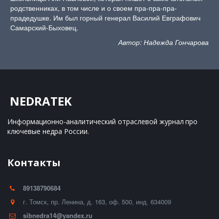
родственниках, в том числе и о своем пра-пра-пра-
прадедушке. Им был горный генерал Василий Евграфович
Самарский-Быховец.
Автор: Надежда Гончарова
NEDRATEK
Информационно-аналитический отраслевой журнал 
про 
ключевые недра России.
Контакты
89138790684
г. Томск
,
пр. Ленина, д. 163
,
оф. 500
,
инд. 634009
sibnedra14@yandex.ru