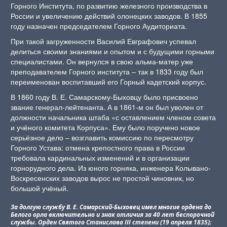
Горного Института, по развитию железного производства в
России и увеличению действий олонецких заводов. В 1855
году назначен председателем Горного Аудиториата.
При такой загруженности Василий Евграфович успевал
делиться своими знаниями и опытом и с будущими горными
специалистами. Он вернулся в свою альма-матер уже
преподавателем Горного института – так в 1833 году был
переименован воспитавший его Горный кадетский корпус.
В 1860 году В. Е. Самарскому-Быховцу было присвоено
звание генерал-лейтенанта. А в 1861-м он был уволен от
должности начальника штаба «с оставлением членом совета
и учёного комитета Корпуса». Ему было поручено новое
серьёзное дело – возглавить комиссию по пересмотру
Горного Устава: отмена крепостного права в России
требовала кардинальных изменений и в организации
горнорудного дела. Из юного горняка, инженера Колывано-
Воскресенских заводов вырос не простой чиновник, но
большой учёный.
За долгую службу В. Е. Самарский-Быховец имел многие ордена до
Белого орла включительно и знак отличия за 40 лет беспорочной
службы. Орден Святого Станислава III степени (19 апреля 1835);