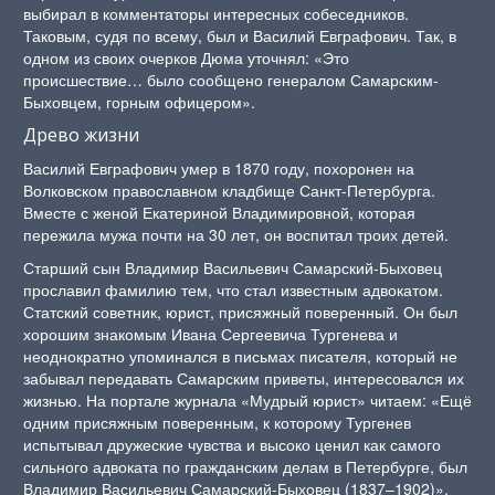
выбирал в комментаторы интересных собеседников.
Таковым, судя по всему, был и Василий Евграфович. Так, в
одном из своих очерков Дюма уточнял: «Это
происшествие… было сообщено генералом Самарским-
Быховцем, горным офицером».
Древо жизни
Василий Евграфович умер в 1870 году, похоронен на
Волковском православном кладбище Санкт-Петербурга.
Вместе с женой Екатериной Владимировной, которая
пережила мужа почти на 30 лет, он воспитал троих детей.
Старший сын Владимир Васильевич Самарский-Быховец
прославил фамилию тем, что стал известным адвокатом.
Статский советник, юрист, присяжный поверенный. Он был
хорошим знакомым Ивана Сергеевича Тургенева и
неоднократно упоминался в письмах писателя, который не
забывал передавать Самарским приветы, интересовался их
жизнью. На портале журнала «Мудрый юрист» читаем: «Ещё
одним присяжным поверенным, к которому Тургенев
испытывал дружеские чувства и высоко ценил как самого
сильного адвоката по гражданским делам в Петербурге, был
Владимир Васильевич Самарский-Быховец (1837–1902)».