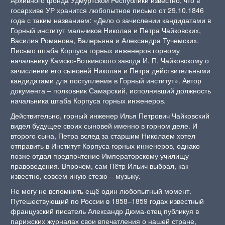
госархиве УР хранится любопытное письмо от 29.10.1846
года с таким названием: «Дело о зачислении кандидатами в
Горный институт мальчиков Николая и Петра Чайковских,
Василия Романова, Валерьяна и Александра Тучемских.
Письмо штаба Корпуса горных инженеров горному
начальнику Камско-Воткинского завода И. П. Чайковскому о
зачислении его сыновей Николая и Петра действительными
кандидатами для поступления в Горный институт». Автор
документа – полковник Самарский, исполнявший должность
начальника штаба Корпуса горных инженеров.
Действительно, горный инженер Илья Петрович Чайковский
видел будущее своих сыновей именно в горном деле. И
второго сына, Петра вслед за старшим Николаем хотел
отправить в Институт Корпуса горных инженеров, однако
позже отдал предпочтение Императорскому училищу
правоведения. Впрочем, сам Пётр Ильич выбрал, как
известно, совсем иную стезю – музыку.
Не могу не вспомнить ещё один любопытный момент.
Путешествующий по России в 1858–1859 годах известный
французский писатель Александр Дюма-отец публикуя в
парижских журналах свои впечатления о нашей стране,