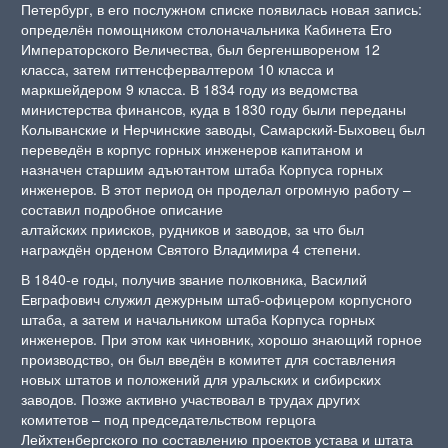
Петербург, в его послужном списке появилась новая запись:
определён помощником столоначальника Кабинета Его
Императорского Величества, был бергеншвореном 12
класса, затем гиттенсфервалтером 10 класса и
маркшейдером 9 класса. В 1834 году из ведомства
министерства финансов, куда в 1830 году были переданы
Колыванские и Нерчинские заводы, Самарский-Быховец был
переведён в корпус горных инженеров капитаном и
назначен старшим адъютантом штаба Корпуса горных
инженеров. В этот период он проделал огромную работу –
составил подробное описание
алтайских приисков, рудников и заводов, за что был
награждён орденом Святого Владимира 4 степени.
В 1840-е годы, получив звание полковника, Василий
Евграфович служил дежурным штаб-офицером корпусного
штаба, а затем и начальником штаба Корпуса горных
инженеров. При этом как чиновник, хорошо знающий горное
производство, он был введён в комитет для составления
новых штатов и положений для уральских и сибирских
заводов. Позже активно участвовал в трудах других
комитетов – под председательством герцога
Лейхтенбергского по составлению проектов устава и штата