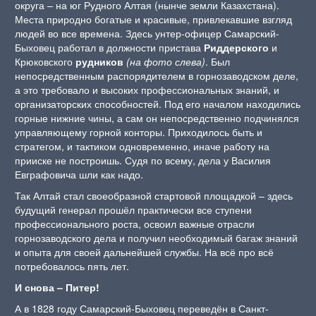
округа – на юг Рудного Алтая (нынче земли Казахстана).
Места природно богатые и красивые, привлекавшие взгляд
людей во все времена. Здесь унтер-офицер Самарский-
Быховец работал в должности пристава
Риддерского
и
Крюковского
рудников
(на фото слева)
. Был
непосредственным распорядителем в горнозаводском деле,
а это требовало и высоких профессиональных знаний, и
организаторских способностей. Под его началом находились
горные нижние чины, а сам он непосредственно подчинялся
управляющему горной конторы. Приходилось быть и
стратегом, и тактиком одновременно, иначе работу на
прииске не построишь. Судя по всему, дела у Василия
Евграфовича шли как надо.
Так Алтай стал своеобразной стартовой площадкой – здесь
будущий генерал прошёл практически все ступени
профессионального роста, освоил важные отрасли
горнозаводского дела и получил необходимый багаж знаний
и опыта для своей дальнейшей службы. На всё про всё
потребовалось пять лет.
И снова – Питер!
А в 1828 году Самарский-Быховец переведён в Санкт-