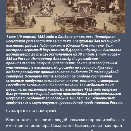
1 мая (19 апреля) 1862 года в Лондоне открылась Четвёртая
Всемирная универсальная выставка. Специально для Всемирной
выставки рядом с Гайд-парком, в Южном Кенсингтоне, был
построен огромный двухэтажный Дворец индустрии. Выставка
насчитывала 28 тысяч экспонентов из 30 стран, в том числе –
585 из России. Император Александр II и российское
правительство, получив приглашение, сочли целесообразным
участвовать в выставке. На расходы по созданию Русского
отдела российское правительство выделило 75 тысяч рублей
серебром. Основную часть экспонатов отдела составляли
сырьевые продукты земледелия, ткани, металлы и минералы.
Российские экспоненты были отмечены 177 медалями и 128
почётными отзывами жюри. На выставке 1862 года впервые
был устроен всемирный смотр произведений изобразительного
искусства, созданных за последние 100 лет. 126 живописных,
графических и скульптурных произведений представляли Россию.
Самарскит и самарий
В честь каких-то великих людей называют города и звёзды, а
имя горного инженера Самарского-Быховца носят минерал
самарскит и химический элемент самарий. Хотя ни тот, ни