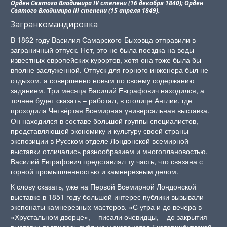
Орден Святого Владимира IV степени (16 декабря 1840); Орден
Святого Владимира III степени (15 апреля 1849).
Загранкомандировка
В 1862 году Василия Самарского-Быховца отправили в
заграничный отпуск. Нет, это не была поездка на воды
известных европейских курортов, хотя она тоже была бы
вполне заслуженной. Отпуск для горного инженера был не
отдыхом, а совершенно новым по своему содержанию
заданием. Три месяца Василий Евграфович находился, а
точнее будет сказать – работал, в столице Англии, где
проходила Четвёртая Всемирная универсальная выставка.
Он находился в составе большой группы специалистов,
представляющей экономику и культуру своей страны –
экспозиции в Русском отделе Лондонской всемирной
выставки отличались разнообразием и многоплановостью.
Василий Евграфович представлял ту часть, что связана с
горной промышленностью и камнерезным делом.
К слову сказать, уже на Первой Всемирной Лондонской
выставке в 1851 году большой интерес публики вызывали
экспонаты камнерезных мастеров. «С утра и до вечера в
«Хрустальном дворце», − писали очевидцы, − до закрытия