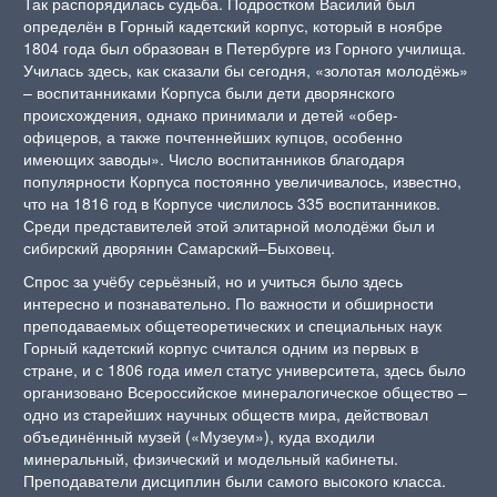
Так распорядилась судьба. Подростком Василий был
определён в Горный кадетский корпус, который в ноябре
1804 года был образован в Петербурге из Горного училища.
Училась здесь, как сказали бы сегодня, «золотая молодёжь»
– воспитанниками Корпуса были дети дворянского
происхождения, однако принимали и детей «обер-
офицеров, а также почтеннейших купцов, особенно
имеющих заводы». Число воспитанников благодаря
популярности Корпуса постоянно увеличивалось, известно,
что на 1816 год в Корпусе числилось 335 воспитанников.
Среди представителей этой элитарной молодёжи был и
сибирский дворянин Самарский–Быховец.
Спрос за учёбу серьёзный, но и учиться было здесь
интересно и познавательно. По важности и обширности
преподаваемых общетеоретических и специальных наук
Горный кадетский корпус считался одним из первых в
стране, и с 1806 года имел статус университета, здесь было
организовано Всероссийское минералогическое общество –
одно из старейших научных обществ мира, действовал
объединённый музей («Музеум»), куда входили
минеральный, физический и модельный кабинеты.
Преподаватели дисциплин были самого высокого класса.