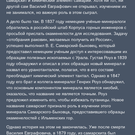
другой сам Василий Евграфович не открывал, изучением их
не занимался, но важную роль в этом сыграл.
А дело было так. В 1837 году немецкие учёные-минералоги
обратились в российский штаб Корпуса горных инженеров с
просьбой прислать окаменелости для исследования. Задачу
«отобрания раковин, желаемых получить из России»,
успешно выполнил В. Е. Самарский-Быховец, который
предоставил немецким учёным доступ к интересовавшим их
образцам полезных ископаемых с Урала. Густав Роуз в 1839
году обнаружил и описал в этих образцах новый минерал и
назвал его уранотанталом, полагая, что в его составе
преобладает химический элемент тантал. Однако в 1847
году его брат и коллега-минералог Генрих Роуз обнаружил,
что основным компонентом минерала является ниобий,
оказалось, что название не является точным. Роуз
предложил изменить его, чтобы избежать путаницы. Новое
название самарскит признало роль в изучении этого
минерала Самарского-Быховца, предоставившего образцы
окаменелостей с Ильменских гор.
Однако история на этом не закончилась. Уже после смерти
Василия Евграфовича, в 1879 году, из самарскита был