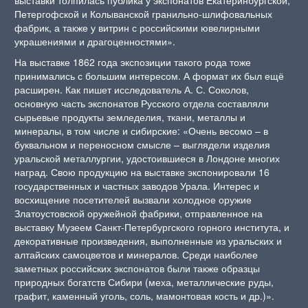
выставки толпилась публика у экспонатов Екатеринбургской,
Петергофской и Колыванской гранильно-шлифовальных
фабрик, а также у витрин с российскими ювелирными
украшениями и драгоценностями».
На выставке 1862 года экспозиции такого рода тоже
принимались с большим интересом. А формат их был ещё
расширен. Как пишет исследователь А. С. Соколов,
основную часть экспонатов Русского отдела составляли
сырьевые продукты земледелия, ткани, металлы и
минералы, в том числе и сибирские: «Очень весомо – в
буквальном и переносном смысле – выглядели изделия
уральской металлургии, удостоившиеся в Лондоне многих
наград. Свою продукцию на выставке экспонировали 16
государственных и частных заводов Урала. Интерес и
восхищение посетителей вызвали холодное оружие
Златоустовской оружейной фабрики, отправленное на
выставку Музеем Санкт-Петербургского горного института, и
декоративные произведения, выполненные из уральских и
алтайских самоцветов и минералов. Среди наиболее
заметных российских экспонатов были также образцы
природных богатств Сибири (меха, металлические руды,
графит, каменный уголь, соль, мамонтовая кость и др.)».