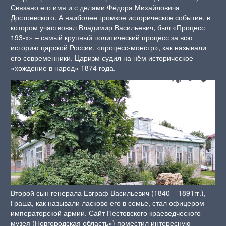
Связано его имя и с делами Фёдора Михайловича
Достоевского. А наиболее громкое историческое событие, в
котором участвовал Владимир Васильевич, был «Процесс
193-х» – самый крупный политический процесс за всю
историю царской России, «процесс-монстр», как называли
его современники. Царизм судил на нём историческое
«хождение в народ» 1874 года.
Второй сын генерала Евграф Васильевич (1840 – 1891гг.),
Граша, как называли ласково его в семье, стал офицером
императорской армии. Сайт Пестовского краеведческого
музея (Новгородская область») поместил интересную