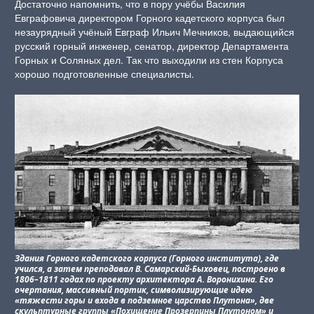
Достаточно напомнить, что в пору учёбы Василия
Евграфовича директором Горного кадетского корпуса был
незаурядный учёный Евграф Ильич Мечников, выдающийся
русский горный инженер, сенатор, директор Департамента
Горных и Соляных дел. Так что выходили из стен Корпуса
хорошо подготовленные специалисты.
Здания Горного кадетского корпуса (Горного института), где
учился, а затем преподавал В. Самарский-Быховец, построено в
1806–1811 годах по проекту архитектора А. Воронихина. Его
очертания, массивный портик, символизирующие идею
«тяжести горы и входа в подземное царство Плутона», две
скульптурные группы «Похищение Прозерпины Плутоном» и