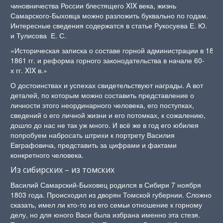
чиновничества России блестящего XIX века, жизнь
Самарского-Быховца можно разложить буквально по годам.
Интересные сведения содержатся в статье Рукосуева Е. Ю.
и Тулисова Е. С.
«Историческая записка о составе горной администрации в 1806
1861 гг. и реформа горного законодательства в начале 60-
х гг. XIX в.»
О достоинствах и успехах свидетельствуют награды. А вот
деталей, по которым можно составить представление о
личности этого неординарного человека, его поступках,
сведений о его личной жизни и его потомках, к сожалению,
дошло до нас не так уж много. И всё же в год его юбилея
попробуем набросать штрихи к портрету Василия
Евграфовича, представить за цифрами и фактами
конкретного человека.
Из сибирских – из томских
Василий Самарский-Быховец родился в Сибири 7 ноября
1803 года. Происходил из дворян Томской губернии. Сложно
сказать, имел ли кто-то из его семьи отношение к горному
делу, но для юного Васи была избрана именно эта стезя.