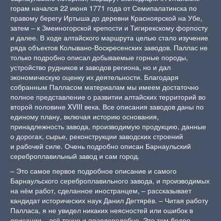
горам начался 22 июня 1771 года от Семипалатинска по
правому берегу Иртыша до деревни Красноярской на Убе,
затем – к Змеиногорской крепости и Тигирекскому форпосту
и далее. В ходе алтайского маршрута целью стало изучение
ряда объектов Колывано-Воскресенских заводов. Паллас не
только подробно описал добываемые горные породы,
устройство рудников и заводов региона, но и дал
экономическую оценку их деятельности. Благодаря
собранным Палласом материалам мы имеем достаточно
полное представление о развитии алтайских территорий во
второй половине XVIII века. Все описания заводов даны по
единому плану, включая историю основания,
принадлежность завода, производимую продукцию, данные
о дорогах, сырье, реконструкции заводских строений
и рабочей силе. Очень подробно описан Барнаульский
сереброплавильный завод и сам город.
– Это самое первое подробное описание и самого
Барнаульского сереброплавильного завода, и производимых
на нём работ, сделанное иностранцем, – рассказывает
кандидат исторических наук Данил Дегтярёв. – Читая работу
Палласа, я не увидел никаких неясностей или ошибок в
описании – всё точно и правдоподобно. Это тем более