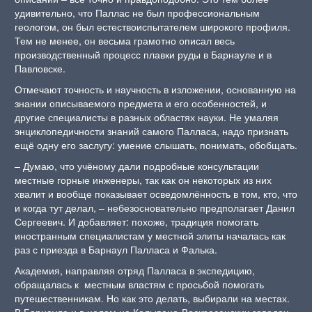
удивительно, что Паллас не был профессиональным
геологом, он был естествоиспытателем широкого профиля.
Тем не менее, он весьма грамотно описал весь
производственный процесс плавки руды в Барнауле и в
Павловске.
Отмечают точность и научность в изложении, основанную на
знании описываемого предмета и его особенностей, и
другие специалисты в разных областях науки. Не умаляя
энциклопедичности знаний самого Палласа, надо признать
ещё одну его заслугу: умение слышать, понимать, обобщать.
– Думаю, что учёному дали подробные консультации
местные горные инженеры, так как он некоторых из них
хвалит и вообще показывает осведомлённость в том, кто, что
и когда тут делал, – небезосновательно предполагает Данил
Сергеевич. И добавляет: похоже, традиция помогать
иностранным специалистам у местной элиты началась как
раз с приезда в Барнаул Палласа и Фалька.
Академия, направляя отряд Палласа в экспедицию,
обращалась к местным властям с просьбой помогать
путешественникам. Но как это делать, выбирали на местах.