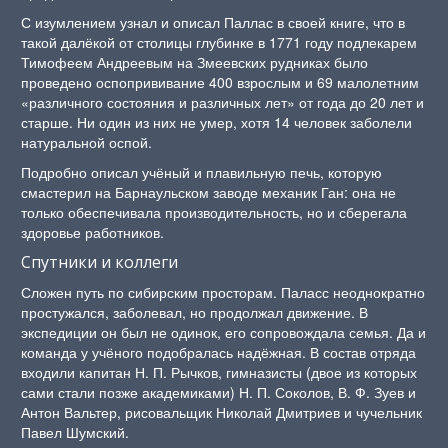
С изумлением узнал и описал Паллас в своей книге, что в
такой далёкой от столицы глубинке в 1771 году подлекарем
Тимофеем Андреевым на Змеевских рудниках было
проведено оспопрививание 400 взрослым и 69 малолетним
«различного состояния и различных лет» от года до 20 лет и
старше. Ни один из них не умер, хотя 14 человек заболели
натуральной оспой.
Подробно описал учёный и плавильную печь, которую
смастерил на Барнаульском заводе механик Ган: она не
только обеспечивала производительность, но и сберегала
здоровье работников.
Спутники и коллеги
Сложен путь по сибирским просторам. Паласс неоднократно
простужался, заболевал, но продолжал движение. В
экспедиции он был не одинок, его сопровождала семья. Да и
команда у учёного подобралась надёжная. В состав отряда
входили капитан Н. П. Рычков, гимназисты (двое из которых
сами стали позже академиками) Н. П. Соколов, В. Ф. Зуев и
Антон Вальтер, рисовальщик Николай Дмитриев и чучельник
Павел Шумский.