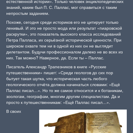
естественной истории». Только человек энциклопедических
знаний, каким был П. С. Паллас, мог справиться с таким
непростым заданием.
Похоже, сегодня среди историков его не цитирует только
ленивый. И это не просто мода или результат «пиаровской
раскрутки», это показатель высокого класса исследований
Петра Палласа, их серьёзной исторической ценности. При
широком охвате тем ни в одной из них он не выглядит
дилетантом. Будучи профессионалом далеко не во всех из
них. Так можно? Наверное, да. Если ты – Паллас.
Писатель Александр Трапезников в книге «Русские
путешественники» пишет: «Среди геологов до сих пор
бытует такая шутка, что историческая часть любого
геологического отчёта должна начинаться словами: «Ещё
Паллас писал…». Но то же самое относится и к ботаникам,
зоологам, географам, многим другим специалистам. Да и
просто к путешественникам: «Ещё Паллас писал…».
В своих