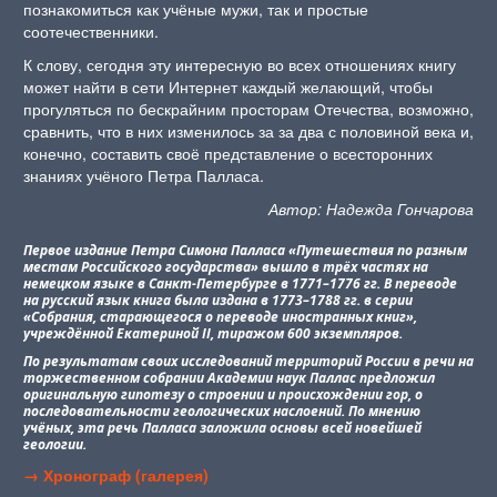
познакомиться как учёные мужи, так и простые
соотечественники.
К слову, сегодня эту интересную во всех отношениях книгу
может найти в сети Интернет каждый желающий, чтобы
прогуляться по бескрайним просторам Отечества, возможно,
сравнить, что в них изменилось за за два с половиной века и,
конечно, составить своё представление о всесторонних
знаниях учёного Петра Палласа.
Автор: Надежда Гончарова
Первое издание Петра Симона Палласа «Путешествия по разным
местам Российского государства» вышло в трёх частях на
немецком языке в Санкт-Петербурге в 1771–1776 гг. В переводе
на русский язык книга была издана в 1773–1788 гг. в серии
«Собрания, старающегося о переводе иностранных книг»,
учреждённой Екатериной II, тиражом 600 экземпляров.
По результатам своих исследований территорий России в речи на
торжественном собрании Академии наук Паллас предложил
оригинальную гипотезу о строении и происхождении гор, о
последовательности геологических наслоений. По мнению
учёных, эта речь Палласа заложила основы всей новейшей
геологии.
→ Хронограф (галерея)