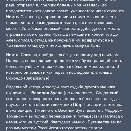
ради отправил я, поелику болезнь моя казалась что
продолжится чрез долгое время, уже шестого июля студента
Никиту Соколова, о прилежании и внимательности коего
я имел достаточные доказательства, и с ним живописца
моего к Усть-Каменогорской крепости, дабы до сего места,
страны по обе стороны Иртыша лежащие и хребет гор до
Алея, описал, оттуда же положил я им возвратиться на
Змеевские горы, где я их ожидать намерен был».
Никита Соколов, пройдя серьёзную практику под началом
Палласа, впоследствии продолжил учёбу за границей и стал
большим учёным, в том числе и в области минералогии. В
историю он вошёл и как первый исследователь гольца
Сохондо (Забайкалье).
Отдельной истории заслуживает судьба другого ученика
академика –
Василия Зуева
(
на портрете)
. Солдатский
сын, паренёк озорного нрава, подавал большие надежды к
науке, на что и обратил внимание Пётр Паллас и взял юнца
в экспедицию. Именно он, Василий Зуев, вместе с Фёдором
Томанским выполнил перевод книги путешествий Палласа с
немецкого на русский, благодаря чему с «Путешествием по
разным местам Российского государства» смогли