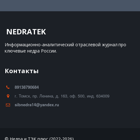
NEDRATEK
Информационно-аналитический отраслевой журнал 
про 
ключевые недра России.
Контакты
89138790684
г. Томск
,
пр. Ленина, д. 163
,
оф. 500
,
инд. 634009
sibnedra14@yandex.ru
© Недра и ТЭК плюс (2022-2026)