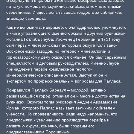
В Барнауле и в целом на Колывано-Воскресенских заводах
на такую помощь не скупились, снабжали компетентными
сведениями. И здесь испытываешь гордость за сибиряков,
знающих своё дело.
Как не вспомнить, например, с благодарностью упомянутого
в книге управляющего Змеиногорским и другими рудниками
Иоганна Готлиба Леуба. Уроженец Германии, в 1751 году
был первым лютеранским пастором в округе Колывано-
Воскресенских заводов, но интерес к минералогии и
горнозаводскому делу оказался сильнее. Он был серьёзным
специалистом и деловым руководителем. Именно Леубе
принадлежит первое комплексное геолого-
минералогическое описание Алтая. Выступил он и
экспертом по профессиональным вопросам для Палласа.
Понравился Палласу Барнаул – молодой, активно
развивающийся город, отмечал он и многие достоинства на
рудниках. Округом тогда руководил Андрей Авраамович
Ирман, которого Паллас называет великим любителем
учёности. Но справедливости ради надо напомнить, что
предпосылки к увеличению производства серебра и
развитию округа, конечно, были созданы его
предшественником Порошиным.