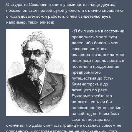
О студенте Соколове в книге упоминается чаще других,
похоже, он стал правой рукой учёного и отлично справлялся
с исследовательской работой, о чём свидетельствует,
например, такой эпизод:
«Я был уже не в состоянии
продолжать моего пути
далее, ибо болезнь моя
совершенно мною
овладела и заставила меня
несколько недель лежать в
постели, и продолжение
предпринятого
путешествия до Усть-
Каменогорска и до
лежащего по реке
Бухтарме хребта гор
оставить, есть ли б я
положенное путешествие
на сей год до Енисейска
захотел постараться
окончить. Но дабы сия часть границ не осталась совсем не
описанною, и достопамятности ее не изысканными, того