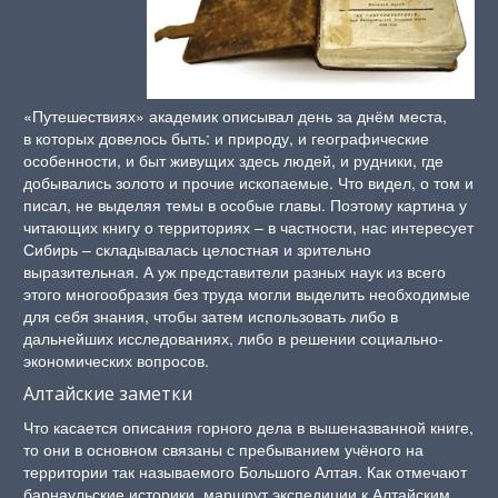
«Путешествиях» академик описывал день за днём места,
в которых довелось быть: и природу, и географические
особенности, и быт живущих здесь людей, и рудники, где
добывались золото и прочие ископаемые. Что видел, о том и
писал, не выделяя темы в особые главы. Поэтому картина у
читающих книгу о территориях – в частности, нас интересует
Сибирь – складывалась целостная и зрительно
выразительная. А уж представители разных наук из всего
этого многообразия без труда могли выделить необходимые
для себя знания, чтобы затем использовать либо в
дальнейших исследованиях, либо в решении социально-
экономических вопросов.
Алтайские заметки
Что касается описания горного дела в вышеназванной книге,
то они в основном связаны с пребыванием учёного на
территории так называемого Большого Алтая. Как отмечают
барнаульские историки, маршрут экспедиции к Алтайским