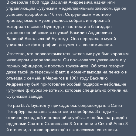
В феврале 1888 года Василия Андреевича назначили
управляющим Сузунским медеплавильным заводом, где он
успешно проработал 16 лет. Сотрудникам местного
краеведческого музея удалось собрать интересный
материал о семье Буштедт, в частности и благодаря
установленной связи с внучкой Василия Андреевича –
Ларисой Витальевной Буштедт. Она передала в музей
уникальные фотографии, документы, воспоминания.
Известно, что первооткрыватель железных руд был хорошим
инженером и управленцем. Он пользовался уважением и у
горных офицеров, и простых тружеников. Об этом говорит
даже такой интересный факт: в момент выхода на пенсию и
отъезда с семьёй в Чернигов в 1901 году Василию
Андреевичу был приготовлен особый подарок – небольшие
чугунные фигурки животных, которые специально отлили на
Сузунском заводе.
Не раз В. А. Буштедту приходилось сопровождать в Санкт-
Петербург караваны с золотом и серебром. За годы «…
отлично-усердной и полезной службы…» он был награждён
орденами Святого Станислава 3-й степени и Святой Анны 3-
й степени, а также произведён в коллежские советники.