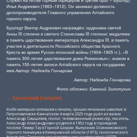
Служил на Алтае горным офицером и третий брат – Буштедт
Илья Андреевич (1863–1912). Он занимал должность
делопроизводителя Главного управления Алтайского
горного округа.
Буштедт Виктор Андреевич награждён: орденами святой
Анны III степени и святого Станислава III степени; медалями
в память царствования императора Александра III, в память
участия в деятельности Российского общества Красного
Креста во время Русско-японской войны (1904–1905 гг.), «В
память 300-летия царствования дома Романовых»; знаком в
память 150-летия записи Алтайского округа на государево
имя.
Автор: Надежда Гончарова
Автор: Надежда Гончарова
Фото обложки: Евгений Золотухин
→ Хронограф (галерея)
Когда материал готовился к печати, пришло печальное известие:
в
Петропавловске-Камчатском 4 марта 2025 года ушёл из жизни
Александр Смышляев, геолог, телевизионный режиссёр, писатель.
Александр Александрович родился в 1952 году в горняцком
посёлке Темир-Тау в Горной Шории. Выпускник Осинниковского
горного техникума в Кемеровской области (1973), геологического
факультета Томского государственного университета (1979).