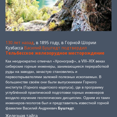
130 лет назад
, в 1895 году, в Горной Шории
Кузбасса
Василий Буштедт подтвердил
Тельбесское железорудное месторождение
Как неоднократно отмечал «Хронограф», в VIII–XIX веках
сибирские горные инженеры, занимающиеся переработкой
руды на заводах, зачастую становились и
первооткрывателями залежей полезных ископаемых. В
большинстве своём они были выпускниками Горного
института (Горного кадетского корпуса), где в программу
углублённой практической подготовки горных инженеров
входило изучение геологических дисциплин. Одним из таких
инженеров-геологов был и представитель известной горной
фамилии Василий Андреевич
Буштедт
.
Железная тайга