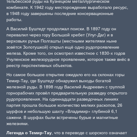
тельбесской руды на Кузнецком металлургическом
комбинате. К 1942 году месторождение выработало ресурс,
в 1948 году завершены последние консервационные
работы.
А Василий Буштедт продолжал поиски. В 1897 году он
перевалил через гору Большой хребет (Улуг-Даг) и в
верховьях ручья Полгашты (местными жителями ныне
зовётся Золотушкой) открыл ещё одно рудопроявление
железа. Кроме того, он осмотрел известное с 1830-х годов
Учуленское железорудное проявление, которое также внёс в
реестр перспективных объектов.
Но самое большое открытие ожидало его на склонах горы
Темир-Тау, где Буштедт обнаружил выходы богатой
железной руды. В 1898 году Василий Андреевич с группой
горнорабочих провёл предварительную разведку открытого
рудопроявления. На одиннадцати разведочных линиях
партия прошла большое количество мелких раскопов, 26
шурфов и небольшую шахту «Владимир» глубиной 6,1
сажени. В шурфах были встречены бурые и магнитные
железняки.
Легенда о Темир-Тау
, что в переводе с шорского означает