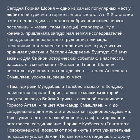
Сегодня Горная Шория – одно из самых популярных мест у
любителей туризма и горнолыжного спорта. А в XIX столетии
в этих непроходимых таёжных дебрях появились первые
поселенцы – казаки, тары (шорцы), староверы. Ну и,
конечно, привлекала загадочная земля исследователей.
Преодолевая невероятные трудности, шли сюда
экспедиции, в том числе и геологические, в ряде из них
принимал участие и Василий Андреевич Буштедт. Об этих
важных для Сибири исторических событиях, в частности,
рассказал в своей книге «Железная Горная Шория»
писатель, журналист, но прежде всего – геолог Александр
Смышляев, уроженец здешних мест.
«Там, где реки Мундыбаш и Тельбес впадают в Кондому,
начинается Горная Шория, таёжные массивы которой
тянутся на юг до Бийской гривы – северной оконечности
Горного Алтая, – пишет Александр Смышляев. – И до
сегодняшнего дня места эти остаются труднопроходимыми.
Лишь узкие ленты железной дороги да асфальтированная
автотрасса, соединяющие Шорию с Кузбассом (Таштагол с
Новокузнецком), позволяют проникнуть в этот удивительный
по красоте уголок Земли. Но как только отойдёшь в сторону