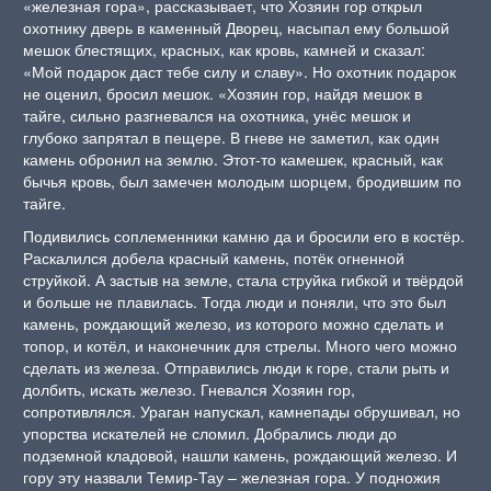
«железная гора», рассказывает, что Хозяин гор открыл
охотнику дверь в каменный Дворец, насыпал ему большой
мешок блестящих, красных, как кровь, камней и сказал:
«Мой подарок даст тебе силу и славу». Но охотник подарок
не оценил, бросил мешок. «Хозяин гор, найдя мешок в
тайге, сильно разгневался на охотника, унёс мешок и
глубоко запрятал в пещере. В гневе не заметил, как один
камень обронил на землю. Этот-то камешек, красный, как
бычья кровь, был замечен молодым шорцем, бродившим по
тайге.
Подивились соплеменники камню да и бросили его в костёр.
Раскалился добела красный камень, потёк огненной
струйкой. А застыв на земле, стала струйка гибкой и твёрдой
и больше не плавилась. Тогда люди и поняли, что это был
камень, рождающий железо, из которого можно сделать и
топор, и котёл, и наконечник для стрелы. Много чего можно
сделать из железа. Отправились люди к горе, стали рыть и
долбить, искать железо. Гневался Хозяин гор,
сопротивлялся. Ураган напускал, камнепады обрушивал, но
упорства искателей не сломил. Добрались люди до
подземной кладовой, нашли камень, рождающий железо. И
гору эту назвали Темир-Тау – железная гора. У подножия