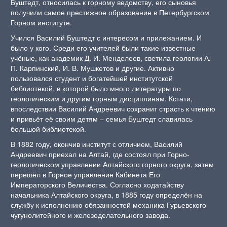
Буштедт, относилась к горному ведомству, его сыновья
получили самое престижное образование в Петербургском
Горном институте.
Учился Василий Буштедт с интересом и прилежанием. И
было у кого. Среди его учителей были такие известные
учёные, как академик Д. И. Менделеев, светила геологии А.
П. Карпинский, И. В. Мушкетов и другие. Активно
пользовался студент и богатейшей институтской
библиотекой, в которой было много литературы по
геологическим и другим горным дисциплинам. Кстати,
впоследствии Василий Андреевич сохранит страсть к чтению
и привьёт её своим детям – семья Буштедт славилась
большой библиотекой.
В 1882 году, окончив институт с отличием, Василий
Андреевич приехал на Алтай, где состоял при Горно-
геологическом управлении Алтайского горного округа, затем
перешёл в Горное управление Кабинета Его
Императорского Величества. Согласно ходатайству
начальника Алтайского округа, в 1885 году определён на
службу к исполнению обязанностей механика Гурьевского
чугунолитейного и железоделательного завода.