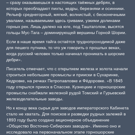
– сразу оказываешься в настоящих таёжных дебрях, в
которых преобладают пихты, кедры, березняки и осинники.
Рельеф среднегорный, мягкий, волнистый, с бесконечными
увалами, называемыми здесь гривами, узкими долинами
горных рек. Лишь далеко на юге, под Таштаголом, высятся
гольцы Мус-Тага – доминирующей вершины Горной Шории.
Если в наше время тайга остаётся труднопроходимой даже
для пешего путника, то что уж говорить о прошлых веках,
когда русский человек только начинал проникать в шорские
дебри».
Писатель отмечает, что с открытием железа и золота начали
строиться небольшие промыслы и прииски в Сухаринке,
Кедровке, на речках Петропавловке и Фёдоровке. «В 1845
году открылся прииск в Спасске. Кузнецкие и горношорские
промыслы снабжали железной рудой Томский и Гурьевский
железоделательные заводы.
Но к концу века сырья для заводов императорского Кабинета
стало не хватать. Для поисков и разведки рудных залежей в
1893 году было создано акционерное объединение
«Общество Восточно-Сибирских заводов». Именно оно и
исследовало на первоначальном этапе горношорские