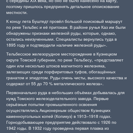
с середины XIX века, но оно не было нанесено на карту,
поэтому пришлось предпринять детальное опоискование
местности.
К концу лета Буштедт провёл большой поисковый маршрут
по реке Тельбес и её притокам. В районе ручья Каз им были
обнаружены признаки железной руды, которые, однако,
остались неизученными. Специалисты вернулись туда в
1895 году и подтвердили наличие железной руды».
Тельбесское железорудное месторождение в Кузнецком
округе Томской губернии, по реке Тельбесу, «представляет
один или несколько штоков магнитного железняка,
залегающих среди порфиритовых туфов, обогащённых
гранатом и эпидотом. Руды очень чисты, высокого качества и
содержат от 55 до 70 % металлического железа».
Первоначально руда в небольших объёмах добывалась для
нужд Томского железоделательного завода. Первые
серьёзные попытки промышленного освоения
осуществлялись Акционерным обществом Кузнецких
каменноугольных копей (Копикуз) в 1913–1918 годах.
Горнодобывающее предприятие действовало с 1926 по
1942 годы. В 1932 году проведена первая плавка из