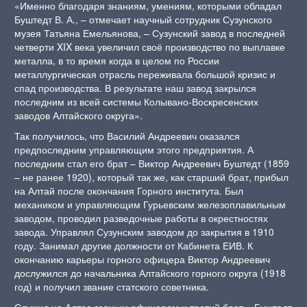
«Именно благодаря знаниям, умениям, которыми обладал
Буштедт В. А., – отмечает научный сотрудник Сузунского
музея Татьяна Емельянова, – Сузунский завод в последней
четверти XIX века увеличил своё производство по выплавке
металла, в то время когда в целом по России
металлургическая отрасль переживала большой кризис и
спад производства. В результате наш завод закрылся
последним из всей системы Колывано-Воскресенских
заводов Алтайского округа».
Так получилось, что Василий Андреевич оказался
предпоследним управляющим этого предприятия. А
последним стал его брат – Виктор Андреевич Буштедт (1859
– не ранее 1920), который так же, как старший брат, прибыл
на Алтай после окончания Горного института. Был
механиком и управляющим Гурьевским железоплавильным
заводом, проводил разведочные работы в окрестностях
завода. Управлял Сузунским заводом до закрытия в 1910
году. Занимал другие должности от Кабинета ЕИВ. К
окончанию карьеры горного офицера Виктор Андреевич
дослужился до начальника Алтайского горного округа (1918
год) и получил звание статского советника.