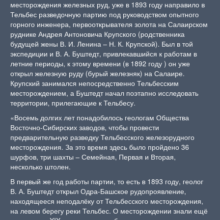
месторождения железных руд, уже в 1893 году направило в
Тельбес разведочную партию под руководством опытного
горного инженера, первооткрывателя золота на Салаирском
руднике Андрея Антоновича Крупского (родственника
будущей жены В. И. Ленина – Н. К. Крупской). Был в той
экспедиции и В. А. Буштедт, привлекавшийся к работам в
летние периоды, к этому времени (в 1892 году ) он уже
открыл железную руду (бурый железняк) на Салаире.
Крупский занимался непосредственно Тельбесским
месторождением, а Буштедт начал поэтапно исследовать
территории, прилегающие к Тельбесу.
«Восемь долгих лет понадобилось геологам Общества
Восточно-Сибирских заводов, чтобы провести
предварительную разведку Тельбесского железорудного
месторождения. За это время здесь было пройдено 36
шурфов, три шахты – Семейная, Первая и Вторая,
несколько штолен.
В первый же год работы партии, то есть в 1893 году, геолог
В. А. Буштедт открыл Одра-Башское рудопроявление,
находящееся неподалёку от Тельбесского месторождения,
на левом берегу реки Тельбес. О месторождении знали ещё