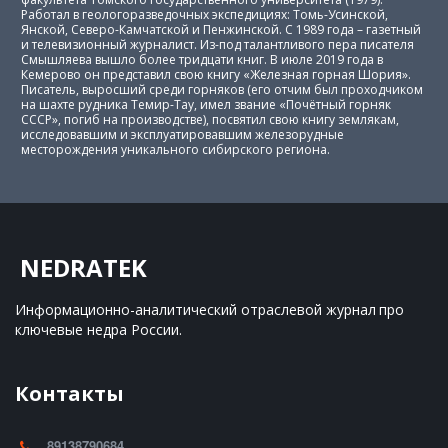
Работал в геологоразведочных экспедициях: Томь-Усинской,
Янской, Северо-Камчатской и Пенжинской. С 1989 года – газетный
и телевизионный журналист. Из-под талантливого пера писателя
Смышляева вышло более тридцати книг. В июле 2019 года в
Кемерово он представил свою книгу «Железная горная Шория».
Писатель, выросший среди горняков (его отчим был проходчиком
на шахте рудника Темир-Тау, имел звание «Почётный горняк
СССР», погиб на производстве), посвятил свою книгу землякам,
исследовавшим и эксплуатировавшим железорудные
месторождения уникального сибирского региона.
NEDRATEK
Информационно-аналитический отраслевой журнал 
про 
ключевые недра России.
Контакты
89138790684