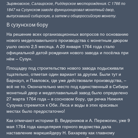
Зыряновское, Салаирское, Риддерское месторождения. С 1766 по
1847 на Сузунском заводе функционировал монетный двор,
выпускавший сибирскую, а затем и общероссийскую монету.
В сузунском бору
На решение всех организационных вопросов по основанию
нового медеплавильного производства с монетным двором
ушло около 2,5 месяца. А 20 января 1764 года стало
официальной датой рождения нового завода и посёлка при
нём – Сузун.
Площадку под строительство нового завода подыскивали
тщательно, отметая один вариант за другим. Были тут и
Барнаул, и Павловск, где уже действовали производства, –
всё не то. Окончательно место под единственный в Сибири
монетный двор и медеплавильный завод было определено
27 марта 1764 года – в сосновом бору, где речка Нижняя
Сузунка стремится к Оби. Леса и воды в этих красивых
местах было предостаточно!
Как отмечают историки В. Ведерников и А. Пережогин, уже 9
мая 1764 года канцелярия горного ведомства дала
наставление маркшейдеру Н. Бахареву как главному