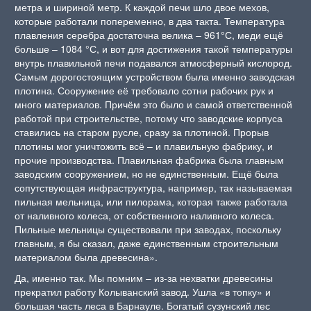
метра и шириной метр. К каждой печи шло двое мехов,
которые работали попеременно, в два такта. Температура
плавления серебра достаточна велика – 961°С, меди ещё
больше – 1084 °С, и вот для достижения такой температуры
внутрь плавильной печи подавался атмосферный кислород.
Самым дорогостоящим устройством была именно заводская
плотина. Сооружение её требовало сотни рабочих рук и
много материалов. Причём это было и самой ответственной
работой при строительстве, потому что заводские корпуса
ставились на старом русле, сразу за плотиной. Прорыв
плотины мог уничтожить всё – и плавильную фабрику, и
прочие производства. Плавильная фабрика была главным
заводским сооружением, но не единственным. Ещё была
сопутствующая инфраструктура, например, так называемая
пильная мельница, или пилорама, которая также работала
от наливного колеса, от собственного наливного колеса.
Пильные мельницы существовали при заводах, поскольку
главным, я бы сказал, даже единственным строительным
материалом была древесина».
Да, именно так. Мы помним – из-за нехватки древесины
прекратил работу Колыванский завод. Ушла «в топку» и
большая часть леса в Барнауле. Богатый сузунский лес