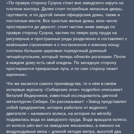
«По правую сторону Сузуна стоит вне заводского округа на
плотине контора. Далее стоят потребные запасные дворы,
гауптвахта, и по другой линии офицерские домы, также и
постоялые места. Все простые жилые домы, коих число
простирается до двухсот, стоят частию ниже завода по
правую сторону Сузуна, частию по левую руку пруда на
регулярные и пространные ряды разделенно и составляют с
казёнными строениями и с построенною к южному концу
плотины большою церковью порядочный длинный
четырёхугольник, который теперь обнесён рогатками. Почти
в каждом дому есть свой кладезь. По западную сторону
простираются прекрасные луга, и по сию сторону лежит
кирпичня».
Что же касается самого производства, то о нём в своём
интервью журналу «Сибирские огни» подробно описывает
Виталий Ведерников, известный исследователь цветной
металлургии Сибири. Он рассказывает: «Завод представлял
собой предприятие, которое работало от водяного
двигателя – наливного колеса, на которое по жёлобу
подавалась вода из заводского пруда. Вода вращала колесо,
от колеса шёл вал на заводские механизмы, а именно на
воздуходувные меха – длиной четыре метра, высотой два