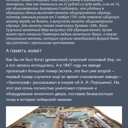
легковесны, так как чеканились на 25 рублей из пуда меди, а не на 16,
как общеимперская. Екатерина II побоялась, что удобные в
обращении деньги вытеснят монеты общепринятого образца,
поэтому именным указом от 7 ноября 1781 года повелела сибирскую
монету впредь не делать, а выпускать монеты общеимперского
образца. Эти монеты также помечались буквами «КМ». Всего
Сузунский монетный двор выпустил 308 образцов монет. Кроме
монет тут чеканили Памятную медаль монетного двора, а также
специальные жетоны, которые служили своеобразной формой денег
при расчётах с приписными крестьянами.
А память живёт
Как бы ни был богат древесиной сузунский сосновый бор, но
и его запасы истощались. А в 1847 году на заводе
произошёл большой пожар (кстати, это был уже второй –
первый пожар случился ещё во время становления завода –
«Хронограф» рассказывал в очерке об А. И. Порошине). На
этот раз огонь полностью уничтожил строения и
оборудование монетного двора, поставив безжалостную
точку в истории сибирской чеканки.