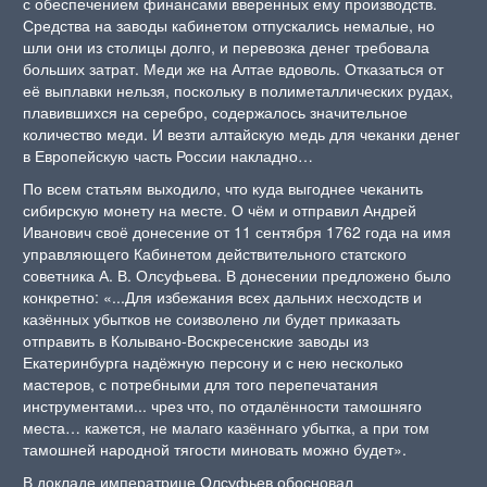
с обеспечением финансами вверенных ему производств.
Средства на заводы кабинетом отпускались немалые, но
шли они из столицы долго, и перевозка денег требовала
больших затрат. Меди же на Алтае вдоволь. Отказаться от
её выплавки нельзя, поскольку в полиметаллических рудах,
плавившихся на серебро, содержалось значительное
количество меди. И везти алтайскую медь для чеканки денег
в Европейскую часть России накладно…
По всем статьям выходило, что куда выгоднее чеканить
сибирскую монету на месте. О чём и отправил Андрей
Иванович своё донесение от 11 сентября 1762 года на имя
управляющего Кабинетом действительного статского
советника А. В. Олсуфьева. В донесении предложено было
конкретно: «...Для избежания всех дальних несходств и
казённых убытков не соизволено ли будет приказать
отправить в Колывано-Воскресенские заводы из
Екатеринбурга надёжную персону и с нею несколько
мастеров, с потребными для того перепечатания
инструментами... чрез что, по отдалённости тамошняго
места… кажется, не малаго казённаго убытка, а при том
тамошней народной тягости миновать можно будет».
В докладе императрице Олсуфьев обосновал