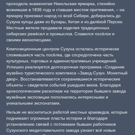
проходила знаменитая Никольская ярмарка, стихийно
возникшая в 1836 году и ставшая местом притяжения, – на
ярмарку приезжал народ со всей Сибири, добирались до
Сузуна купцы даже из Бухары, Китая и из далёкой Персии.
Местные жители продавали изделия традиционных
сибирских ремёсел и промыслов. Славился посёлок и
своими иконописцами.
Композиционным центром Сузуна осталась исторически
сложившаяся часть посёлка, где сосредоточена часть
культурных, торговых и административных учреждений.
Успешно реализуется долгосрочная программа «Создание
музейно-туристического комплекса «Завод-Сузун. Монетный
двор». Восстанавливаются сохранившиеся исторические
объекты – свидетели событий ушедших веков. Благодаря
археологическим раскопкам на территории бывшего завода
музейные экспозиции пополнились интересными и
уникальными экспонатами.
Нельзя не восхититься работой местных краеведов, которые
поднимают огромные пласты истории и благодаря
установлению связей с потомками бывших работников
Сузунского медеплавильного завода узнают всё новые