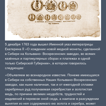
5 декабря 1763 года вышел Именной указ императрицы
Екатерина II «О хождении новой медной монеты, сделанной
в Сибири на Колывано- Воскресенских заводах, во всяких
казённых и партикулярных сборах и платежах в одной
только Сибирской Губернии», в котором говорилось
следующее:
«Объявляем во всенародное известие. Понеже имеющаяся
в Сибири на собственных Наших Колывано-Воскресенских
заводах, как ныне наличная, так и от ежегодной сплавки
серебряных руд получаемая серебристая и золотистая
медь, по причине великих неудобств, трудностей и
иждивений в перевозе оной сюда, а наипаче в разсуждении
вынятия из нея содержимаго ею золота и серебра, может