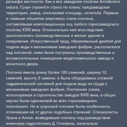
рельефа местности. Как и все заводские посёлки Алтайского
округа, Сузун строился строго по плану: предзаводская
территория, завод, поселковая площадь, селитьба. Первым
и главным объектом комплекса стала плотина,
составлявшая композиционную ось любого горнозаводского
посёлка XVIII века. Относительно неё впоследствии
располагались производственные и жилые здания и
сооружения. Искусственный пруд, образованный дамбой для
подачи воды к механизмам заводских фабрик, располагался
над плотиной, ниже были построены производственные и
вспомогательные помещения медеплавильного завода и
монетного двора.
Плотина имела длину более 100 саженей, ширину 12
саженей, высоту 3 сажени, и была оборудована сложной
гидравлической системой для подачи воды из пруда к
механизмам заводских фабрик. Плотинная схема,
используемая в строительстве заводов XVIII века, в общих
чертах была одинаковой во всех горнозаводских
поселениях. Но в сузунской плотине была особенность,
отличавшая её от других подобных строений. Специалисты
Урала и Алтая, возводившие плотину под руководством
инженера-гидротехника Д. Головина, изначально