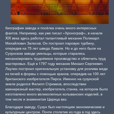
биографии завода и посёлка очень много интересных
фактов. Например, как уже писал «Хронограф», в начале
XIX века здесь работал талантливый механик Поликарп
Михайлович Залесов. Он построил паровую турбину,
опередив на 75 лет шведа Лаваля. Но и до него были на
Сузунском заводе умельцы, которые старались
механизировать трудоёмкое производство и облегчить труд
мастеровых. Ещё в 1797 году механик Михаил Сергеевич
Лаулин построил оригинальную установку для розлива меди
из печей в формы с помощью кранов, опередив на 100 лет
британского изобретателя Пирса. Именно на сузунской
земле родился Филипп Стрижков, впоследствии
камнерезный мастер, изобретатель станка, на котором было
изготовлено много великолепных колыванских изделий, в
том числе и знаменитая Царица ваз.
Благодаря заводу, Сузун был настоящим экономическим и
культурным центром. Почти столетие из года в год здесь