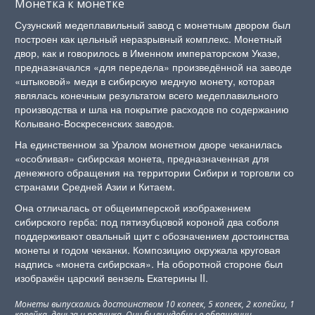
Монетка к монетке
Сузунский медеплавильный завод с монетным двором был
построен как цельный неразрывный комплекс. Монетный
двор, как и говорилось в Именном императорском Указе,
предназначался «для передела» произведённой на заводе
«штыковой» меди в сибирскую медную монету, которая
являлась конечным результатом всего медеплавильного
производства и шла на покрытие расходов по содержанию
Колывано-Воскресенских заводов.
На единственном за Уралом монетном дворе чеканилась
«особливая» сибирская монета, предназначенная для
денежного обращения на территории Сибири и торговли со
странами Средней Азии и Китаем.
Она отличалась от общеимперской изображением
сибирского герба: под пятизубцовой короной два соболя
поддерживают овальный щит с обозначением достоинства
монеты и годом чеканки. Композицию окружала круговая
надпись «монета сибирская». На оборотной стороне был
изображён царский вензель Екатерины II.
Монеты выпускались достоинством 10 копеек, 5 копеек, 2 копейки, 1
копейка, деньга и полушка. Они были удобны в обращении,