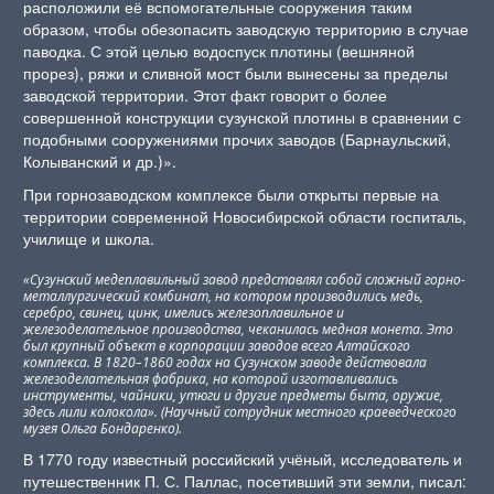
расположили её вспомогательные сооружения таким
образом, чтобы обезопасить заводскую территорию в случае
паводка. С этой целью водоспуск плотины (вешняной
прорез), ряжи и сливной мост были вынесены за пределы
заводской территории. Этот факт говорит о более
совершенной конструкции сузунской плотины в сравнении с
подобными сооружениями прочих заводов (Барнаульский,
Колыванский и др.)».
При горнозаводском комплексе были открыты первые на
территории современной Новосибирской области госпиталь,
училище и школа.
«Сузунский медеплавильный завод представлял собой сложный горно-
металлургический комбинат, на котором производились медь,
серебро, свинец, цинк, имелись железоплавильное и
железоделательное производства, чеканилась медная монета. Это
был крупный объект в корпорации заводов всего Алтайского
комплекса. В 1820–1860 годах на Сузунском заводе действовала
железоделательная фабрика, на которой изготавливались
инструменты, чайники, утюги и другие предметы быта, оружие,
здесь лили колокола». (Научный сотрудник местного краеведческого
музея Ольга Бондаренко).
В 1770 году известный российский учёный, исследователь и
путешественник П. С. Паллас, посетивший эти земли, писал: