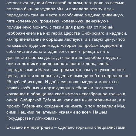
оставаться втуне и без всякой пользы; того ради за весьма
полезно быть разсудили Мы, и повелели всю ту медь
переделать там на месте в особливую медную гривенную,
пятикопеечную, грошевую, копеечную, денежную и
полушечную монету, с таким для различия от прочей
изображением на них герба Царства Сибирскаго и надписи,
как припечатанные образцы явствуют, и в такую цену, чтоб
из каждаго пуда сей меди, которая по пробам содержит в
себе чистаго золота один золотник и тридцать пять
девяносто шестых доль, да чистаго же серебра тридцать
один золотник и три девяносто шестых доль, сложа
передельныя и Нами сим трём металлам уже узаконенныя
цены, також и за дельныя деньги выходило б по переделе по
25 рублей из пуда. И дабы сия новая медная монета во
всяких казённых и партикулярных сборах и платежах
хождение и обращение своё имела невозбранное только в
одной Сибирской Губернии, как оная ныне ограничена, а в
прочих Губерниях хождения не иметь; о том повелели Мы,
сими Нашими печатными указами во всем Нашем
Государстве публиковать».
Сказано императрицей – сделано горными специалистами.