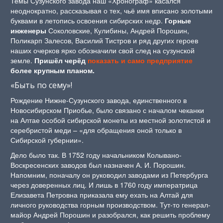
Темы Сузунского завода наш «Хронограф» касался
неоднократно, рассказывая о тех, чьё имя вписано золотыми
буквами в летопись освоения сибирских недр.
Горные
инженеры
Соколовские, Кулибины, Андрей Порошин,
Поликарп Залесов, Василий Тистров и ряд других героев
наших очерков ярко обозначили свой след на сузунской
земле.
Пришёл черёд
показать и само предприятие
более крупным планом.
«Быть по сему»!
Рождение Нижне-Сузунского завода, единственного в
Новосибирском Приобье, было связано с началом чеканки
на Алтае особой сибирской монеты из местной золотистой и
серебристой меди – «для обращения оной только в
Сибирской губернии».
Дело было так. В 1752 году начальником Колывано-
Воскресенских заводов был назначен А. И. Порошин.
Напомним, поначалу он руководил заводами из Петербурга
через доверенных лиц. И лишь в 1760 году императрица
Елизавета Петровна приказала ему ехать на Алтай для
личного руководства горным производством. Тут-то генерал-
майор Андрей Порошин и разобрался, как решить проблему