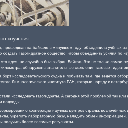
уют изучения
, прошедшая на Байкале в минувшем году, объединила учёных из 
 создать Газогидратное общество, чтобы объединить усилия по из
та идея, не случайно был выбран Байкал. Это не только самое гл
е километра, обнаружены значительные скопления газовых гидрато
 борт исследовательского судна и побывать там, где ведётся отбор
тского Лимнологического института РАН, которые наряду с петерб
тали исследовать газогидраты. А сегодня этой проблемой так или
 и подходы.
ормированию кооперации научных центров страны, вовлечённых в
кты, укрепить лабораторную базу, наладить обмен информацией. 
бы получить более весомые результаты.