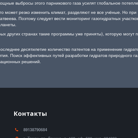
мощные выбросы этого парникового газа усилят глобальное потепл
ого может резко изменить климат, разделяют не все учёные. Но пр
Матвеева. Поэтому следует вести мониторинг газогидратных участк
планеты.
орых других странах такие программы уже приняты), которую могут
последнее десятилетие количество патентов на применение гидрато
ития. Поиск эффективных путей разработки гидратов природного г
овационных решений.
Контакты
89138790684