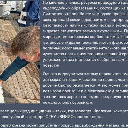
По мнению учёных, ресурсы природного газа
льдоподобных образованиях, состоящих из в
Считается, что они более чем вдвое превыш
акваториях. В связи с дефицитом энергорес
безопасности научный, технический и эконо
гидратов становятся весьма актуальными. 
мировым геологическим сообществом как п
метановые гидраты также являются фактор
полезных ископаемых континентального шел
чувствительности к изменениям внешней сре
углекислого газа становится особенно важн
повестки.
Однако подступиться к этому перспективному
это сырьё в твёрдом состоянии проще, чем т
добыче быстро разлагается. А это может при
лет назад произошёл в Мексиканском заливе.
залежи газогидратов нередко соседствуют 
немало хлопот буровикам.
вает целый ряд дисциплин – таких, как геология, биология, климат
веева, учёный секретарь ФГБУ «ВНИИОкеангеология».
ового океана может запустить процесс высвобождения метана из ег