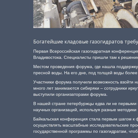
Богатейшие кладовые газогидратов треб
Первая Всероссийская газогидратная конференция
Владивостока. Специалисты пришли там к решению
Местом проведения форума, где нашла поддержку э
пресной воды. На его дне, под толщей воды боле
Участники форума получили возможность взойти на
много лет занимаются сибиряки – сотрудники ирку
выступили организаторами форума.
В нашей стране петербуржцы едва ли не первыми с
научных организаций, используя разные методики
Байкальская конференция стала первым шагом к ф
осуществлять масштабные исследовательские прое
государственной программы по газогидратам, что