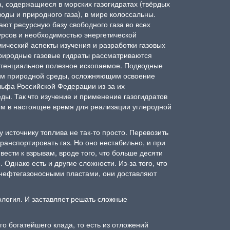
, содержащиеся в морских газогидратах (твёрдых
оды и природного газа), в мире колоссальны.
ают ресурсную базу свободного газа во всех
урсов и необходимостью энергетической
мический аспекты изучения и разработки газовых
Природные газовые гидраты рассматриваются
отенциальное полезное ископаемое. Подводные
ом природной среды, осложняющим освоение
ьфа Российской Федерации из-за их
ды. Так что изучение и применение газогидратов
ым в настоящее время для реализации углеродной
 источнику топлива не так-то просто. Перевозить
ранспортировать газ. Но оно нестабильно, и при
вести к взрывам, вроде того, что больше десяти
 Однако есть и другие сложности. Из-за того, что
с нефтегазоносными пластами, они доставляют
ология. И заставляет решать сложные
о богатейшего клада, то есть из отложений