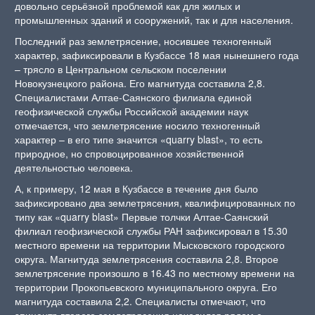
довольно серьёзной проблемой как для жилых и
промышленных зданий и сооружений, так и для населения.
Последний раз землетрясение, носившее техногенный
характер, зафиксировали в Кузбассе 18 мая нынешнего года
– трясло в Центральном сельском поселении
Новокузнецкого района. Его магнитуда составила 2,8.
Специалистами Алтае-Саянского филиала единой
геофизической службы Российской академии наук
отмечается, что землетрясение носило техногенный
характер – в его типе значится «quarry blast», то есть
природное, но спровоцированное хозяйственной
деятельностью человека.
А, к примеру, 12 мая в Кузбассе в течение дня было
зафиксировано два землетрясения, квалифицированных по
типу как «quarry blast» Первые толчки Алтае-Саянский
филиал геофизической службы РАН зафиксировал в 15.30
местного времени на территории Мысковского городского
округа. Магнитуда землетрясения составила 2,8. Второе
землетрясение произошло в 16.43 по местному времени на
территории Прокопьевского муниципального округа. Его
магнитуда составила 2,2. Специалисты отмечают, что
эпицентр второго землетрясения находился рядом с