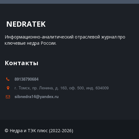
NEDRATEK
Информационно-аналитический отраслевой журнал 
про 
ключевые недра России.
Контакты
89138790684
г. Томск
,
пр. Ленина, д. 163
,
оф. 500
,
инд. 634009
sibnedra14@yandex.ru
© Недра и ТЭК плюс (2022-2026)