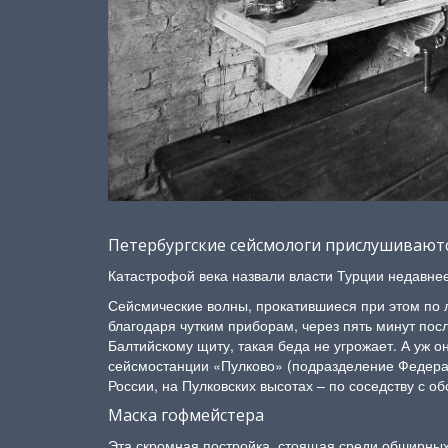
Петербургские сейсмологи прислушиваютс
Катастрофой века назвали власти Турции недавне
Сейсмические волны, прокатившиеся при этом по л
благодаря чутким приборам, через пять минут посл
Балтийскому щиту, такая беда не угрожает. А уж о
сейсмостанции «Пулково» (подразделение Федерал
России, на Пулковских высотах – по соседству с 
Маска гофмейстера
Эта скромная постройка, стоящая среди обширных