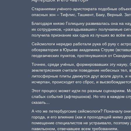
Стараниями учёного-аристократа подобные объект
опасных зон – Тифлис, Ташкент, Баку, Верный. За
Благодаря князю Голицыну развивалась она на на
их сотрудников, «разгадывавших» получаемые сиг
получила признание как одна из лучших во всём м
Сейсмологи нередко работали рука об руку с астро
обсерватории в Юрьеве академика Струве (вставше
геодезических пунктов, протянувшихся от Скандина
Точнее, среди учёных, формировавших эту науку, 
землетрясения считали поведение небесных тел, 
литосферные плиты движутся друг возле друга, и 
исчерпан, происходит его сброс, и высвобождаетс
Этот процесс может идти по разным сценариям. 
слабых событий (афтершоков). Но что в каждом сл
сказать…
А что же петербургские сейсмологи? Поначалу они
города, и его влияние (как и проходящей мимо до
помещение специалистов не устраивало, поэтому 
павильоном, отвечавшее всем требованиям.