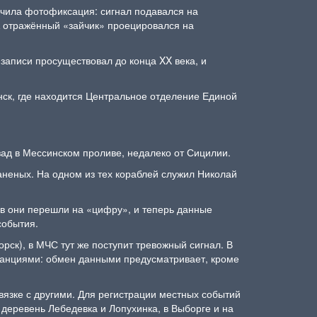
учила фотофиксация: сигнал подавался на
 А отражённый «зайчик» проецировался на
записи просуществовал до конца XX века, и
нск, где находится Центральное отделение Единой
азад в Мессинском проливе, недалеко от Сицилии.
аненых. На одном из тех кораблей служил Николай
дов они перешли на «цифру», и теперь данные
 события.
рск), в МЧС тут же поступит тревожный сигнал. В
станциями: обмен данными предусматривает, кроме
вязке с другими. Для регистрации местных событий
 деревень Лебедевка и Лопухинка, в Выборге и на