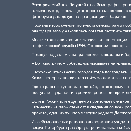
Электрический ток, бегущий от сейсмографов, ре
гальванометр, зеркальце которого отклонялось (в 
фотобумагу, надетую на вращающийся барабан.
Проявив изображение, получали сейсмограмму собы
благодаря этому накопилась богатая летопись так
Многие годы они хранились здесь же, на станции,
геофизической службы РАН. Фотокопии некоторых, 
Покинув подвал, мы направляемся к шкафам и бер
– Вот смотрите, – собеседник указывает на кривы
Несколько итальянских городов тогда пострадали,
Кожин, который позже стал сейсмологом и возгл
Где-то раньше тут стоял телетайп, по которому п
поступают туда почти в режиме реального времени
Если в России или ещё где-то произойдёт сильное 
Обнинский «штаб» стекаются сведения со всей ро
прочего, один из пунктов международного Догово
Из сейсмоопасных регионов информация уходит в О
вокруг Петербурга развёрнута региональная сейсми