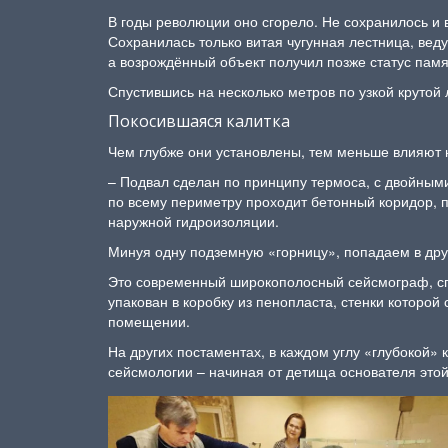
В годы революции оно сгорело. Не сохранилось и 
Сохранилась только витая чугунная лестница, вед
а возрождённый объект получил позже статус пам
Спустившись на несколько метров по узкой круто
Покосившаяся калитка
Чем глубже они установлены, тем меньше влияют 
– Подвал сделан по принципу термоса, с двойным
по всему периметру проходит бетонный коридор, 
наружной гидроизоляции.
Минуя одну подземную «горницу», попадаем в друг
Это современный широкополосный сейсмограф, сп
упакован в коробку из пенопласта, стенки которо
помещении.
На других постаментах, в каждом углу «глубокой»
сейсмологии – начиная от детища основателя это