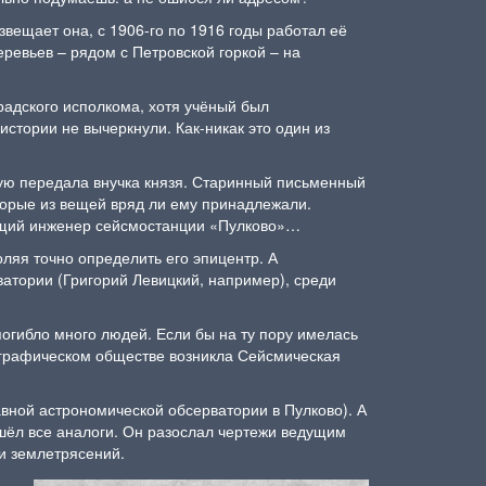
вещает она, с 1906-го по 1916 годы работал её
ревьев – рядом с Петровской горкой – на
радского исполкома, хотя учёный был
истории не вычеркнули. Как-никак это один из
орую передала внучка князя. Старинный письменный
оторые из вещей вряд ли ему принадлежали.
дущий инженер сейсмостанции «Пулково»…
ляя точно определить его эпицентр. А
ватории (Григорий Левицкий, например), среди
огибло много людей. Если бы на ту пору имелась
географическом обществе возникла Сейсмическая
авной астрономической обсерватории в Пулково). А
шёл все аналоги. Он разослал чертежи ведущим
 и землетрясений.