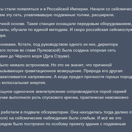
ы стали появляться и в Российской Империи. Начали со сейсмичес
тем эту сеть, улавливавшую подземные толчки, расширили.
учной основе. Такие станции оснащали передовым оборудованием,
налы, обучали по единой методике. И скоро российская сейсмослу
ире.
номами. Кстати, под руководством одного из них, директора
го потом во главе Пулковской) была создана опорная сеть
вии до Чёрного моря (Дуга Струве).
было немало астрономов. Но это не значит, что причиной
вызывающих гравитационное возмущение. Природа его другая:
накапливается напряжение. А когда предел прочности горных пород
я колоссальная энергия.
Мощное одиночное землетрясение сопровождается порой серией
учае выполнило роль спускового крючка, практически невозможно
 работали в подвале обсерватории. Она находилась тогда далеко о
роги) на сейсмические наблюдения было слабым. И всё же это
рядом было построено по особому проекту здание с подземным