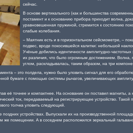
сейчас.
В основе вертикального (как и большинства современн
постамент и к основанию прибора приходит волна, док
уравновешенная пружиной, стремится к состоянию поко
слабые колебания.
– Маятник есть и в горизонтальном сейсмометре, – пок
подвес, вроде покосившейся калитки: небольшой накло
Учёные добились идентичности амплитудно-частотных х
их различия, что было огромным достижением. Волна,
углом, раскладывалась, таким образом, на три компоне
амента – это полдела, нужно было уловить сигнал для его обработ
ённой бумаге с помощью системы рычагов, увеличивающих амплитуд
ав её точнее и компактнее. На основание он поставил магниты, а 
ический ток, передаваемый на регистрирующее устройство. Такой 
рвого толчка уловить следующий.
 поздних устройствах. Выпускали их на производственной площад
этом же помещении. А в соседнем расположился зеркальный гальва