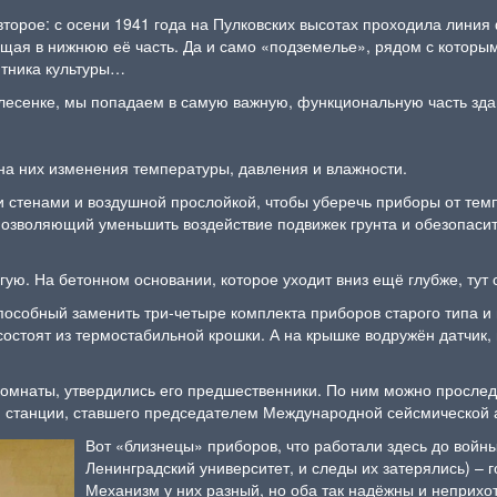
второе: с осени 1941 года на Пулковских высотах проходила линия 
ущая в нижнюю её часть. Да и само «подземелье», рядом с которы
ятника культуры…
й лесенке, мы попадаем в самую важную, функциональную часть зд
на них изменения температуры, давления и влажности.
и стенами и воздушной прослойкой, чтобы уберечь приборы от тем
позволяющий уменьшить воздействие подвижек грунта и обезопаси
ую. На бетонном основании, которое уходит вниз ещё глубже, тут
особный заменить три-четыре комплекта приборов старого типа и
й состоят из термостабильной крошки. А на крышке водружён датчи
 комнаты, утвердились его предшественники. По ним можно прослед
й станции, ставшего председателем Международной сейсмической
Вот «близнецы» приборов, что работали здесь до войн
Ленинградский университет, и следы их затерялись) –
Механизм у них разный, но оба так надёжны и неприхо