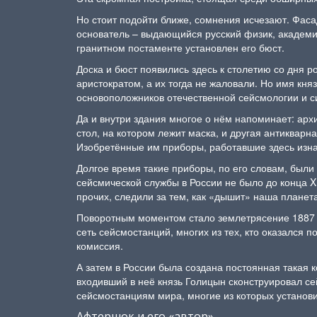
Но стоит подойти ближе, сомнения исчезают. Фаса
основатель – выдающийся русский физик, академик
гранитном постаменте установлен его бюст.
Доска и бюст появились здесь к столетию со дня 
аристократом, а их тогда не жаловали. Но имя кня
основоположников отечественной сейсмологии и 
Да и внутри здания многое о нём напоминает: арх
стол, на котором лежит маска, и другая антиквар
Изобретённые им приборы, работавшие здесь изн
Долгое время такие приборы, по его словам, были
сейсмической службы в России не было до конца X
прочих, следили за тем, как «дышит» наша планета
Поворотным моментом стало землетрясение 1887 г
сеть сейсмостанций, многих из тех, кто оказался 
комиссия.
А затем в России была создана постоянная такая 
входивший в неё князь Голицын сконструировал с
сейсмостанциям мира, многие из которых установ
Афтершок и его «автор»