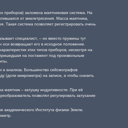
ых приборов) заложена маятниковая система. На
атившаяся от землетрясения. Масса маятника,
я. Такая система позволяет регистрировать очень
азывает специалист, – но вместо пружины тут
н оси возвращает его в исходное положение.
арактеристик этих типов приборов, несмотря на
 пришедшая на постамент под произвольным
нты.
ки и анализа. Большинство сейсмографов
у (доли микрометра) на записи, а чтобы снизить
на маятник – катушку индуктивности. При её
преобразователь позволял регулировать затухание
ке академического Института физики Земли.
нометр.