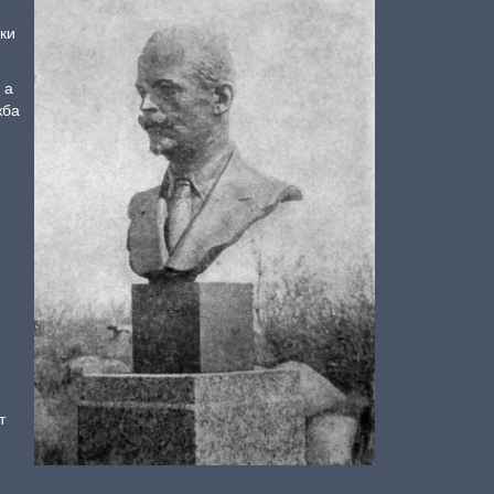
ки
 а
жба
т