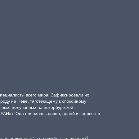
специалисты всего мира. Зафиксировали их
городу на Неве, тяготеющему к спокойному
анных, полученных на петербургской
РАН»). Она появилась давно, одной из первых в
ольно подумаешь: а не ошибся ли адресом?