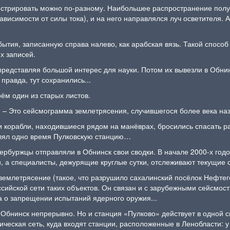
гистрировать можно по-разному. Наибольшее распространение пол
зависимости от силы тока), и на него направлялся луч осветителя.
тия, записанную справа налево, как арабская вязь. Такой способ 
их записей.
 представляя большой интерес для науки. Потом их вывезли в Обни
правда, тут сохранились...
ём один из старых листов.
е. – Это сейсмограмма землетрясения, случившегося более века н
 и корабли, находившиеся рядом на манёврах, бросились спасать р
авлял одно время Пулковскую станцию…
етербуржцы отправляли в Обнинск свои сводки. В начале 2000-х го
, а специалисты, дежурящие круглые сутки, отслеживают текущие
землетрясение (такое, что разрушило сахалинский посёлок Нефтего
ссийской сети таких объектов. Он связан и с зарубежными сейсмо
ра о запрещении испытаний ядерного оружия...
бнинск непрерывно. Но и станция «Пулково» действует в одной с
ческая сеть, куда входят станции, расположенные в Ленобласти: у