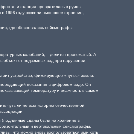
фронта, и станция превратилась в руины.
м в 1956 году возвели нынешнее строение,
ания, где обосновались сейсмографы.
пературных колебаний, – делится провожатый. А
ть объект от подземных вод при нарушении
 стоит устройство, фиксирующее «пульс» земли.
 передающий показания в цифровом виде. Он
к, показывающий температуру и влажность в самом
ить чуть ли не всю историю отечественной
 ассоциации.
ы (подлинные сданы были на хранение в
 горизонтальный и вертикальный сейсмографы.
тливы, что можно вновь воспользоваться ими хоть