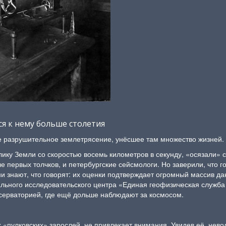
я к нему больше столетия
е разрушительное землетрясение, унёсшее там множество жизней.
ику Земли со скоростью восемь километров в секунду, «осязали» 
е первых толчков, и петербургские сейсмологи. Но заверили, что 
ни знают, что говорят: их оценки подтверждает огромный массив д
ьного исследовательского центра «Единая геофизическая служба 
обсерваторией, где ещё дольше наблюдают за космосом.
 «пулковских» зарослей, не привлекает внимания. Увидев её, нев