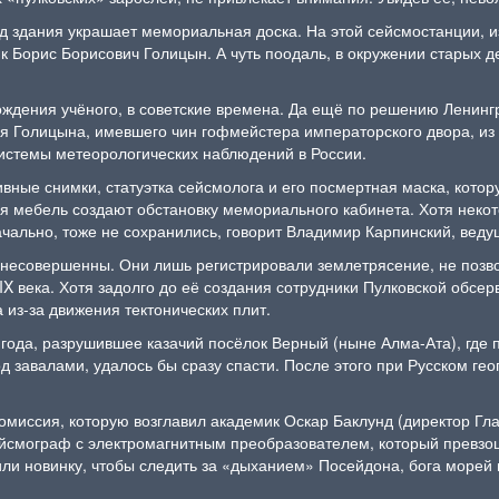
д здания украшает мемориальная доска. На этой сейсмостанции, из
 Борис Борисович Голицын. А чуть поодаль, в окружении старых де
рождения учёного, в советские времена. Да ещё по решению Ленинг
зя Голицына, имевшего чин гофмейстера императорского двора, из 
системы метеорологических наблюдений в России.
ивные снимки, статуэтка сейсмолога и его посмертная маска, кот
ная мебель создают обстановку мемориального кабинета. Хотя нек
ачально, тоже не сохранились, говорит Владимир Карпинский, ве
 несовершенны. Они лишь регистрировали землетрясение, не позво
IX века. Хотя задолго до её создания сотрудники Пулковской обсер
 из-за движения тектонических плит.
ода, разрушившее казачий посёлок Верный (ныне Алма-Ата), где п
под завалами, удалось бы сразу спасти. После этого при Русском 
комиссия, которую возглавил академик Оскар Баклунд (директор Гл
ейсмограф с электромагнитным преобразователем, который превзо
или новинку, чтобы следить за «дыханием» Посейдона, бога морей