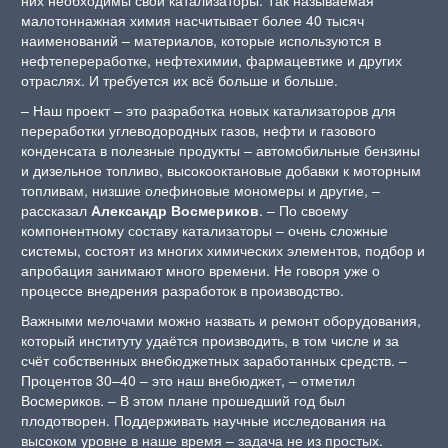
малотоннажная химия насчитывает более 40 тысяч
наименований – материалов, которые используются в
нефтепереработке, нефтехимии, фармацевтике и других
отраслях. И требуется их всё больше и больше.
– Наш проект – это разработка новых катализаторов для
переработки углеводородных газов, нефти и газового
конденсата в полезные продукты – автомобильные бензины
и дизельное топливо, высокооктановые добавки к моторным
топливам, низшие олефиновые мономеры и другие, –
рассказал
Александр Восмериков
. – По своему
компонентному составу катализаторы – очень сложные
системы, состоят из многих химических элементов, подбор и
апробация занимают много времени. Не говоря уже о
процессе внедрения разработок в производство.
Важными мелочами можно назвать и ремонт оборудования,
который институту удаётся производить, в том числе и за
счёт собственных внебюджетных заработанных средств. –
Процентов 30–40 – это наш внебюджет, – отметил
Восмериков. – В этом плане прошедший год был
плодотворен. Поддерживать научные исследования на
высоком уровне в наше время – задача не из простых.