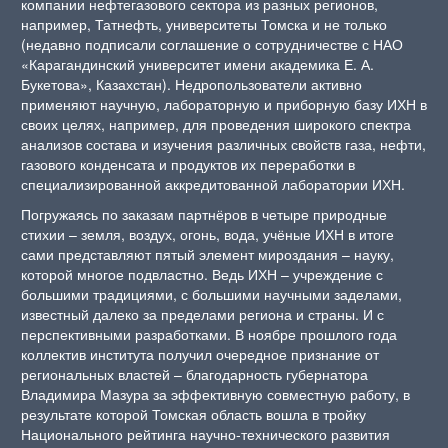
компании нефтегазового сектора из разных регионов,
например, Татнефть, университеты Томска и не только
(недавно подписали соглашение о сотрудничестве с НАО
«Карагандинский университет имени академика Е. А.
Букетова», Казахстан). Недропользователи активно
применяют научную, лабораторную и приборную базу ИХН в
своих целях, например, для проведения широкого спектра
анализов состава и изучения различных свойств газа, нефти,
газового конденсата и продуктов их переработки в
специализированной аккредитованной лаборатории ИХН.
Погружаясь по заказам партнёров в четыре природные
стихии – земля, воздух, огонь, вода, учёные ИХН в итоге
сами представляют пятый элемент мироздания – науку,
которой многое подвластно. Ведь ИХН – учреждение с
большими традициями, с большими научными заделами,
известный далеко за пределами региона и страны. И с
перспективными разработками. В ноябре прошлого года
коллектив института получил очередное признание от
региональных властей – благодарность губернатора
Владимира Мазура за эффективную совместную работу, в
результате которой Томская область вошла в тройку
Национального рейтинга научно-технического развития