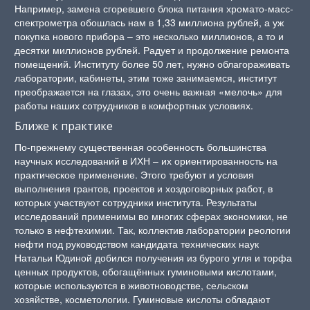
Например, замена сгоревшего блока питания хромато-масс-
спектрометра обошлась нам в 1,33 миллиона рублей, а уж
покупка нового прибора – это несколько миллионов, а то и
десятки миллионов рублей. Радует и продолжение ремонта
помещений. Институту более 50 лет, нужно облагораживать
лаборатории, кабинеты, этим тоже занимаемся, институт
преображается на глазах, это очень важная «мелочь» для
работы наших сотрудников в комфортных условиях.
Ближе к практике
По-прежнему существенная особенность большинства
научных исследований в ИХН – их ориентированность на
практическое применение. Этого требуют и условия
выполнения грантов, проектов и хоздоговорных работ, в
которых участвуют сотрудники института. Результаты
исследований применимы во многих сферах экономики, не
только в нефтехимии. Так, коллектив лаборатории реологии
нефти под руководством кандидата технических наук
Натальи Юдиной добился получения из бурого угля и торфа
ценных продуктов, обогащённых гуминовыми кислотами,
которые используются в животноводстве, сельском
хозяйстве, косметологии. Гуминовые кислоты обладают