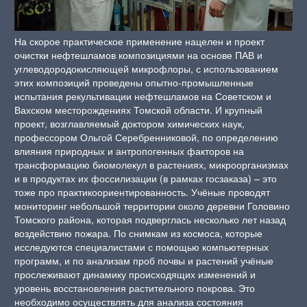
На скорое практическое применение нацелен и проект
очистки нефтешламов композициями на основе ПАВ и
углеводородокисляющей микрофлоры, с использованием
этих композиций проведены опытно-промышленные
испытания рекультивации нефтешламов на Советском и
Вахском месторождениях Томской области. И крупный
проект, возглавляемый доктором химических наук,
профессором Ольгой Серебренниковой, по определению
влияния природных и антропогенных факторов на
трансформацию биомолекул в растениях, микроорганизмах
и в продуктах их фоссилизации (в рамках госзаказа) – это
тоже про практикоориентированность. Учёные проводят
мониторинг небольшой территории около деревни Головино
Томского района, которая подверглась несколько лет назад
воздействию пожара. По снимкам из космоса, которые
исследуются специалистами с помощью компьютерных
программ, и по анализам проб почвы и растений учёные
прослеживают динамику происходящих изменений и
уровень восстановления растительного покрова. Это
необходимо осуществлять для анализа состояния