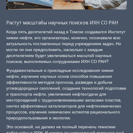
Растут масштабы научных поисков ИХН СО РАН
Когда пять десятилетий назад в Томске создавался Институт
химии нефти, его организаторы, конечно, осознавали всю
актуальность поставленных перед учреждением задач. Но
могли ли они предположить, насколько с каждым
десятилетием будет увеличиваться масштаб научных
поисков, выполняемых сотрудниками ИХН СО РАН?
Фундаментальные и прикладные исследования химии
нефти, изучение научных основ способов повышения
эффективности методов прогноза, разведки и добычи
углеводородных скоплений, создание технологий подготовки
и транспорта нефти, увеличения нефтеотдачи для
месторождений с трудноизвлекаемыми запасами пластов,
синтез эффективных катализаторов для нефтехимических
процессов, изучение химических аспектов рационального
природопользования и экологии.
Это основной, но далеко не полный перечень тематики
работ учёных ИХН. И каждое из направлений включает ещё