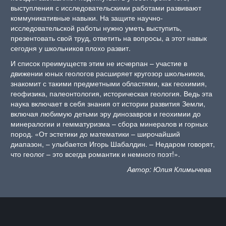
выступления с исследовательскими работами развивают
коммуникативные навыки. На защите научно-
исследовательской работы нужно уметь выступить,
презентовать свой труд, ответить на вопросы, а этот навык
сегодня у школьников плохо развит.
И список преимуществ этим не исчерпан – участие в
движении юных геологов расширяет кругозор школьников,
знакомит с такими предметными областями, как геохимия,
геофизика, палеонтология, историческая геология. Ведь эта
наука включает в себя знания от истории развития Земли,
включая любимую детьми эру динозавров и геохимии до
минералогии и гемматуризма – сбора минералов и горных
пород. «От эстетики до математики – широчайший
диапазон, – улыбается Игорь Шабалдин. – Недаром говорят,
что геолог – это всегда романтик и немного поэт!».
Автор: Юлия Климычева