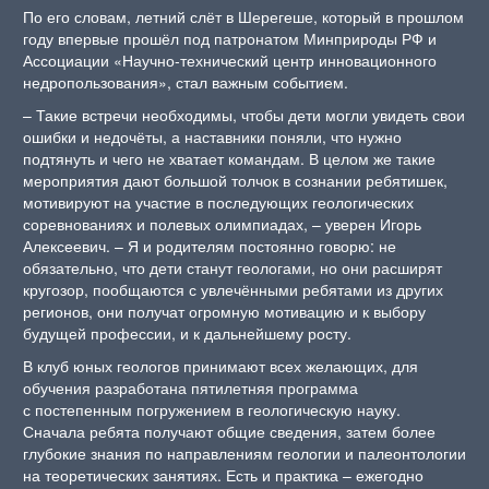
По его словам, летний слёт в Шерегеше, который в прошлом
году впервые прошёл под патронатом Минприроды РФ и
Ассоциации «Научно-технический центр инновационного
недропользования», стал важным событием.
– Такие встречи необходимы, чтобы дети могли увидеть свои
ошибки и недочёты, а наставники поняли, что нужно
подтянуть и чего не хватает командам. В целом же такие
мероприятия дают большой толчок в сознании ребятишек,
мотивируют на участие в последующих геологических
соревнованиях и полевых олимпиадах, – уверен Игорь
Алексеевич. – Я и родителям постоянно говорю: не
обязательно, что дети станут геологами, но они расширят
кругозор, пообщаются с увлечёнными ребятами из других
регионов, они получат огромную мотивацию и к выбору
будущей профессии, и к дальнейшему росту.
В клуб юных геологов принимают всех желающих, для
обучения разработана пятилетняя программа
с постепенным погружением в геологическую науку.
Сначала ребята получают общие сведения, затем более
глубокие знания по направлениям геологии и палеонтологии
на теоретических занятиях. Есть и практика – ежегодно