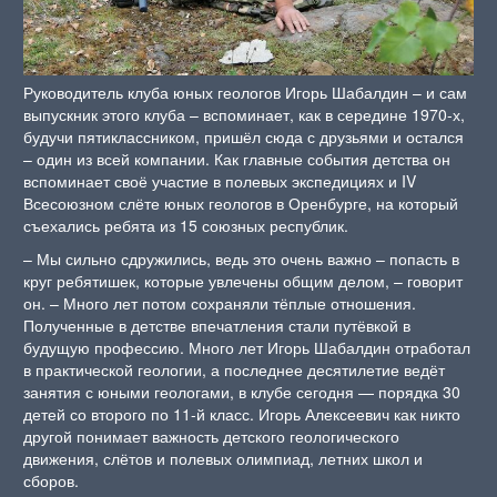
Руководитель клуба юных геологов Игорь Шабалдин – и сам
выпускник этого клуба – вспоминает, как в середине 1970-х,
будучи пятиклассником, пришёл сюда с друзьями и остался
– один из всей компании. Как главные события детства он
вспоминает своё участие в полевых экспедициях и IV
Всесоюзном слёте юных геологов в Оренбурге, на который
съехались ребята из 15 союзных республик.
– Мы сильно сдружились, ведь это очень важно – попасть в
круг ребятишек, которые увлечены общим делом, – говорит
он. – Много лет потом сохраняли тёплые отношения.
Полученные в детстве впечатления стали путёвкой в
будущую профессию. Много лет Игорь Шабалдин отработал
в практической геологии, а последнее десятилетие ведёт
занятия с юными геологами, в клубе сегодня — порядка 30
детей со второго по 11-й класс. Игорь Алексеевич как никто
другой понимает важность детского геологического
движения, слётов и полевых олимпиад, летних школ и
сборов.