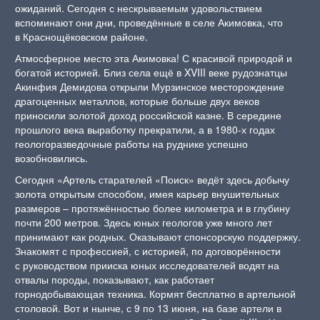
ожиданий. Сегодня с нескрываемым удовольствием
вспоминают они дни, проведённые в селе Акимовка, что
в Краснощёковском районе.
Атмосферное место эта Акимовка! С красивой природой и
богатой историей. Близ села ещё в XVIII веке рудознатцы
Акинфия Демидова открыли Мурзинское месторождение
драгоценных металлов, которые больше двух веков
приносили золотой доход российской казне. В середине
прошлого века выработку прекратили, а в 1980-х годах
геологоразведочные работы на руднике успешно
возобновились.
Сегодня «Артель старателей «Поиск» ведёт здесь добычу
золота открытым способом, имея карьер внушительных
размеров – протяжённостью более километра и в глубину
почти 200 метров. Здесь юных геологов уже много лет
принимают как родных. Оказывают спонсорскую поддержку.
Знакомят с профессией, с историей, по договорённости
с руководством прииска юных исследователей водят на
отвалы породы, показывают, как работает
горнодобывающая техника. Кормят бесплатно в артельной
столовой. Вот и нынче, с 9 по 13 июня, на базе артели в