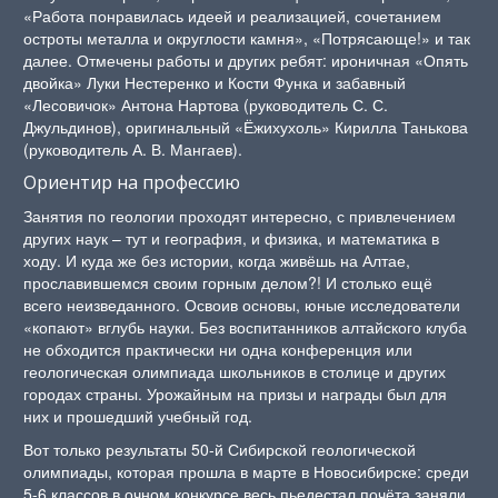
«Работа понравилась идеей и реализацией, сочетанием
остроты металла и округлости камня», «Потрясающе!» и так
далее. Отмечены работы и других ребят: ироничная «Опять
двойка» Луки Нестеренко и Кости Функа и забавный
«Лесовичок» Антона Нартова (руководитель С. С.
Джульдинов), оригинальный «Ёжихухоль» Кирилла Танькова
(руководитель А. В. Мангаев).
Ориентир на профессию
Занятия по геологии проходят интересно, с привлечением
других наук – тут и география, и физика, и математика в
ходу. И куда же без истории, когда живёшь на Алтае,
прославившемся своим горным делом?! И столько ещё
всего неизведанного. Освоив основы, юные исследователи
«копают» вглубь науки. Без воспитанников алтайского клуба
не обходится практически ни одна конференция или
геологическая олимпиада школьников в столице и других
городах страны. Урожайным на призы и награды был для
них и прошедший учебный год.
Вот только результаты 50-й Сибирской геологической
олимпиады, которая прошла в марте в Новосибирске: среди
5-6 классов в очном конкурсе весь пьедестал почёта заняли