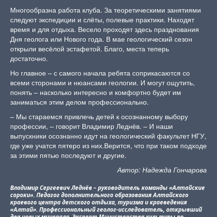
Многообразна работа клуба. За теоретическими занятиями
следуют экспедиции и слёты, полевые практики. Находят
время и для отдыха. Весело проходят здесь празднования
Дня геолога или Нового года. В мае геологический сезон
открыли весёлой эстафетой. Благо, места теперь
достаточно.
Но главное – с самого начала ребята соприкасаются со
всеми сторонами и нюансами геологии. И могут ощутить,
понять – насколько интересно и комфортно будет им
заниматься этим делом профессионально.
– Мы стараемся привлечь детей к осознанному выбору
профессии, – говорит Владимир Леднёв. – И наши
выпускники осознанно идут на геологический факультет НГУ,
где уже учатся пятеро из них.Верится, что при таком подходе
за этими пятью последуют и другие.
Автор: Надежда Гончарова
Владимир Сергеевич Леднёв – руководитель команды «Алтайские
сороки». Педагог дополнительного образования Алтайского
краевого центра детского отдыха, туризма и краеведения
«Алтай». Профессиональный геолог-исследователь, открывший
два новых минерала. Эксперт Министерства культуры по