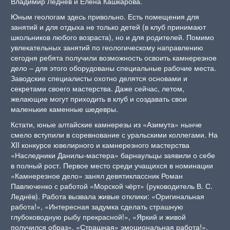
Владимир Леднёв и Елена Кашкарова.
Юным геологам здесь привольно. Есть помещения для
занятий и для отдыха не только детей (в клуб принимают
школьников любого возраста), но и для родителей. Помимо
увлекательных занятий по геологическому направлению
сегодня ребята получили возможность освоить камнерезное
дело – для этого оборудованы специальные рабочие места.
Заводские специалисты охотно делятся основами и
секретами своего мастерства. Даже сейчас, летом,
желающие могут приходить в клуб и создавать свои
маленькие каменные шедевры.
Кстати, юные алтайские камнерезы из «Азимута» нынче
смело вступили в соревнование с уральскими коллегами. На
XII конкурсе ювелирного и камнерезного мастерства
«Наследники Данилы-мастера» барнаульцы заявили о себе
в полный рост. Первое место среди учащихся в номинации
«Камнерезное дело» занял девятиклассник Роман
Павлюченко с работой «Морской чёрт» (руководитель В. С.
Леднёв). Работа вызвала живые отклики: «Оригинальная
работа!», «Интересная задумка сделать страшную
глубоководную рыбу прекрасной!», «Яркий и живой
получился образ», «Страшная» эмоциональная работа!»,