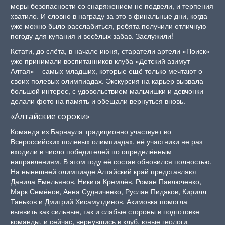
меры безопасности со снаряжением не подвели, и терпения
хватило. И словно в награду за это в финальные дни, когда
уже можно было расслабиться, ребята получили отличную
погоду для купания и весёлых забав. Заслужили!
Кстати, до слёта, в начале июня, старатели артели «Поиск»
уже принимали воспитанников клуба «Детский азимут
Алтая» – самых младших, которые ещё только мечтают о
своих полевых олимпиадах. Экскурсия на карьер вызвала
большой интерес, с удовольствием мальчишки и девчонки
делали фото на память и обещали вернуться вновь.
«Алтайские сороки»
Команда из Барнаула традиционно участвует во
Всероссийских полевых олимпиадах, её участники не раз
входили в число победителей по определённым
направлениям. В этом году её состав обновился полностью.
На нынешней олимпиаде Алтайский край представляют
Данила Емельянов, Никита Кремлёв, Роман Павлюченко,
Марк Семёнов, Анна Судниченко, Руслан Пидяков, Кирилл
Таньков и Дмитрий Хисамутдинов. Акимовка помогла
выявить как сильные, так и слабые стороны в подготовке
команды, и сейчас, вернувшись в клуб, юные геологи