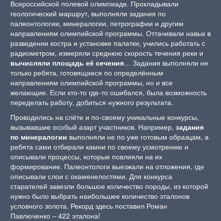
Всероссийской полевой олимпиаде. Прокладывали
геологический маршрут, выполняли задания по
палеонтологии, минералогии, петрографии и другим
направлениям олимпийской программы. Оттачивали навык в
разведении костра и установке палатки, учились работать с
радиометром, измеряли среднюю скорость течения реки и
вычисляли площадь её сечения
… Задания выполняли не
только ребята, готовящиеся по определённым
направлениям олимпийской программы, но и все
желающие. Если кто-то где-то ошибался, была возможность
переделать работу, добиться нужного результата.
Проводились на слёте и по-своему уникальные конкурсы,
вызывавшие особый азарт участников. Например,
задания
по минералогии
выполняли не по уже готовым образцам, а
ребята сами отбирали камни по своему усмотрению и
описывали процессы, которые повлияли на их
формирование. Палеонтологи выезжали на отложения, где
описывали слои с окаменелостями. Для конкурса
старателей завезли большое количество породы, из которой
нужно было выбрать наибольшее количество эталонов
условного золота. Рекорд здесь поставил Роман
Павлюченко – 422 эталона!