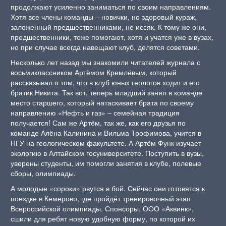
продолжают усиленно заниматься по своим направлениям.
Хотя все члены команды – новички, но здоровый кураж,
заложенный предшественниками, не иссяк. К тому же они,
предшественники, тоже помогают, хотя и учатся уже в вузах,
но при случае всегда навещают клуб, делятся советами.
Несколько лет назад мы знакомили читателей журнала с
восьмиклассником Артёмом Кремлёвым, который
рассказывал о том, что в клуб юных геологов ходит и его
братик Никита. Так вот, теперь младший занял в команде
место старшего, который натаскивает брата по своему
направлению «Нефть и газ» – семейная традиция
получается! Сам же Артём, так же, как его друзья по
команде Алёна Калинина и Вильма Трофимова, учится в
НГУ на геологическом факультете. А Артём Функ изучает
экологию в Алтайском госуниверситете. Поступить в вузы,
уверены студенты, им помогли занятия в клубе, полевые
сборы, олимпиады.
А молодые «сороки» рвутся в бой. Сейчас они готовятся к
поездке в Кемерово, где пройдёт тренировочный этап
Всероссийской олимпиады. Спонсоры, ООО «Аквинк»,
сшили для ребят новую удобную форму, по которой их