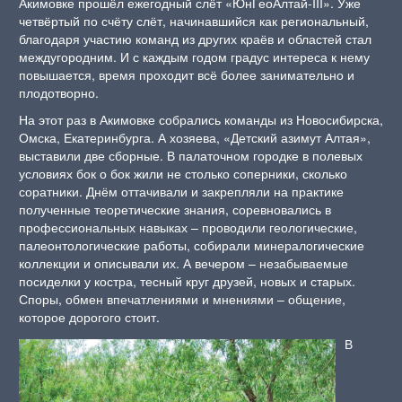
Акимовке прошёл ежегодный слёт «ЮнГеоАлтай-III». Уже
четвёртый по счёту слёт, начинавшийся как региональный,
благодаря участию команд из других краёв и областей стал
междугородним. И с каждым годом градус интереса к нему
повышается, время проходит всё более занимательно и
плодотворно.
На этот раз в Акимовке собрались команды из Новосибирска,
Омска, Екатеринбурга. А хозяева, «Детский азимут Алтая»,
выставили две сборные. В палаточном городке в полевых
условиях бок о бок жили не столько соперники, сколько
соратники. Днём оттачивали и закрепляли на практике
полученные теоретические знания, соревновались в
профессиональных навыках – проводили геологические,
палеонтологические работы, собирали минералогические
коллекции и описывали их. А вечером – незабываемые
посиделки у костра, тесный круг друзей, новых и старых.
Споры, обмен впечатлениями и мнениями – общение,
которое дорогого стоит.
В