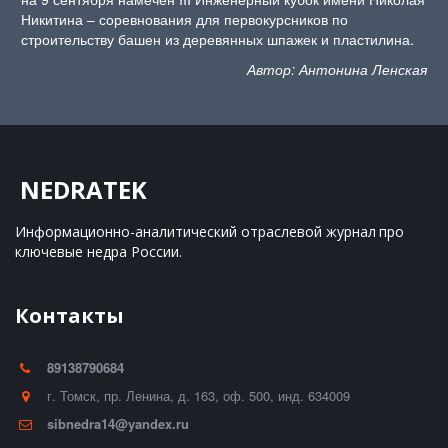
Никитина – соревнования для первокурсников по
строительству башен из деревянных шпажек и пластилина.
Автор: Антонина Ленская
NEDRATEK
Информационно-аналитический отраслевой журнал 
про 
ключевые недра России.
Контакты
89138790684
г. Томск
,
пр. Ленина, д. 163
,
оф. 500
,
инд. 634009
sibnedra14@yandex.ru