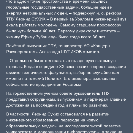
что в одной точке пространства и времени сошлись
глобальные государственные задачи, большие идеи и
энергия нетривиальных людей, – подчеркнул и. о. ректора
ТПУ Леонид СУХИХ.– В первый за Уралом в инженерный вуз
ехала работать молодёжь. Самому старшему профессору
было чуть больше 40 лет. Первому директору института –
химику Ефиму Зубашеву– было тогда всего 36 лет.
Почётный выпускник ТПУ, гендиректор АО «Концерн
Росэнергоатом» Александр ШУТИКОВ отметил:
– Отдельно я бы хотел сказать о вкладе вуза в атомную
отрасль. Когда в середине ХХ века возник вопрос о создании
физико-технического факультета, выбор не случайно пал
именно на томский Политех. Его инженеры возглавляют
сейчас многие предприятия Росатома.
На торжественном учёном совете руководитель ТПУ
представил сотрудникам, выпускникам и партнёрам главные
достижения за последний год и планы по развитию.
В частности, Леонид Сухих остановился на развитии
инженерного образования, переходе на новую
образовательную модель, на исследовательской повестке
университета и модернизации инфраструктуры, а также на