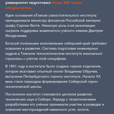
университет подготовил
более 200 тысяч
специалистов
.
Идея основания вТомске самостоятельного института
принадлежала министру финансов Российской империи
графу Сергею Витте. Немалую роль в её реализации
сыграла поддержка знаменитого учёного-химика Дмитрия
Менделеева.
Богатый полезными ископаемыми сибирский край требовал
освоения и развития. Система подготовки инженерных
кадров в Томском технологическом институте изначально
строилась с учётом этой специфики.
В 1901 году в институте было создано горное отделение,
которое возглавил опытный геолог Владимир Обручев,
выпускник Петербургского горного института. Начало ХХ
века стало периодом формирования Сибирской горно-
геологической школы.
Постепенно институт становился центром развития
технических наук в Сибири. Наряду с теоретическими
разработками его учёные принимали участие в разведке и
освоении месторождений каменного угля, золота,