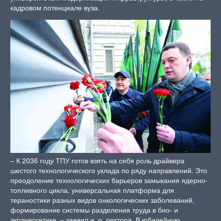
кадровом потенциале вуза.
– К 2036 году ТПУ готов взять на себя роль драйвера
шестого технологического уклада по ряду направлений. Это
преодоление технологических барьеров замыкания ядерно-
топливного цикла, универсальная платформа для
тераностики разных видов онкологических заболеваний,
формирование системы разделения труда в био- и
экоэнергетике, – заявил и. о. ректора. В юбилейную