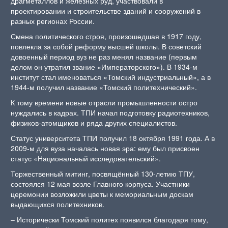
драгметаллов и железных руд, участвовали в
проектировании и строительстве зданий и сооружений в
разных регионах России.
Смена политического строя, произошедшая в 1917 году,
повлекла за собой реформу высшей школы. В советский
довоенный период вуз не раз менял название (первым
делом он утратил звание «Императорского»). В 1934-м
институт стал именоваться «Томский индустриальный», а в
1944-м получил название «Томский политехнический».
К тому времени новые отрасли промышленности остро
нуждались в кадрах. ТПИ начал подготовку радиотехников,
физиков-атомщиков и ряда других специалистов.
Статус университета ТПИ получил 18 октября 1991 года. А в
2009-м для вуза началась новая эра: ему был присвоен
статус «Национальный исследовательский».
Торжественный митинг, посвящённый 130-летию ТПУ,
состоялся 12 мая возле Главного корпуса. Участники
церемонии возложили цветы к мемориальным доскам
выдающихся политехников.
– Исторически Томский политех появился благодаря тому,