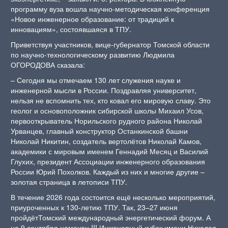
программу вуза вошла научно-методическая конференция
«Новое инженерное образование: от традиций к
инновациям», состоявшаяся в ТПУ.
Приветствуя участников, вице-губернатор Томской области
по научно-технологическому развитию Людмила
ОГОРОДОВА сказала:
– Сегодня мы отмечаем 130 лет служения науке и
инженерной мысли в России. Поздравляя университет,
нельзя не вспомнить тех, кто ковал его мировую славу. Это
геолог и основоположник сибирской школы Михаил Усов,
первооткрыватель Норильского рудного района Николай
Урванцев, главный конструктор Останкинской башни
Николай Никитин, создатель вертолётов Николай Камов,
академики с мировым именем Геннадий Месяц и Василий
Глухих, президент Ассоциации инженерного образования
России Юрий Похолков. Каждый из них и многие другие –
золотая страница в летописи ТПУ.
В течение 2026 года состоится ещё несколько мероприятий,
приуроченных к 130-летию ТПУ. Так, 23–27 июня
пройдётТомский международный энергетический форум. А
на 9 сентября намечен III Инженерный кубок имени Николая