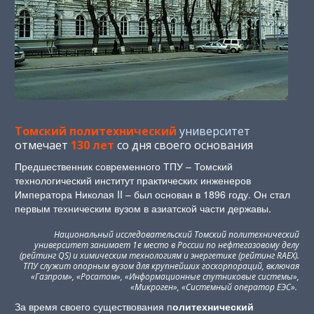
Томский политехнический
университет
отмечает
130 лет
со дня своего основания
Предшественник современного ТПУ – Томский
технологический институт практических инженеров
Императора Николая II – был основан в 1896 году. Он стал
первым техническим вузом в азиатской части державы.
Национальный исследовательский Томский политехнический
университет занимает 1­е место в России по нефтегазовому делу
(рейтинг QS) и химическим технологиям и энергетике (рейтинг RAEX).
ТПУ служит опорным вузом для крупнейших госкорпораций, включая
«Газпром», «Росатом», «Информационные спутниковые системы»,
«Микроген», «Системный оператор ЕЭС».
За время своего существования п
олитехнический