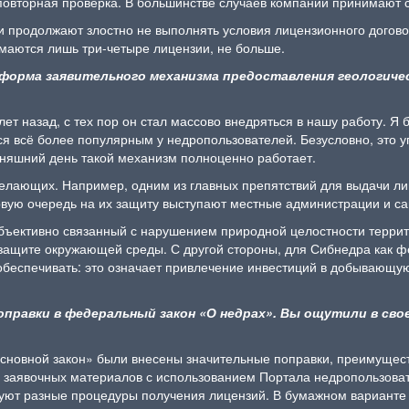
 повторная проверка. В большинстве случаев компании принимают
и продолжают злостно не выполнять условия лицензионного догово
ымаются лишь три-четыре лицензии, не больше.
реформа заявительного механизма предоставления геологиче
т назад, с тех пор он стал массово внедряться в нашу работу. Я 
я всё более популярным у недропользователей. Безусловно, это у
дняшний день такой механизм полноценно работает.
желающих. Например, одним из главных препятствий для выдачи лиц
рвую очередь на их защиту выступают местные администрации и са
бъективно связанный с нарушением природной целостности терри
защите окружающей среды. С другой стороны, для Сибнедра как ф
обеспечивать: это означает привлечение инвестиций в добывающую
поправки в федеральный закон «О недрах». Вы ощутили в св
«основной закон» были внесены значительные поправки, преимуще
 заявочных материалов с использованием Портала недропользоват
вуют разные процедуры получения лицензий. В бумажном варианте