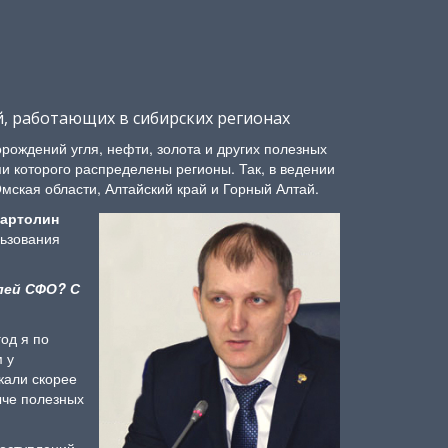
, работающих в сибирских регионах
рождений угля, нефти, золота и других полезных
 которого распределены регионы. Так, в ведении
ская области, Алтайский край и Горный Алтай.
Партолин
льзования
лей СФО? С
од я по
 у
кали скорее
ыче полезных
поступлений