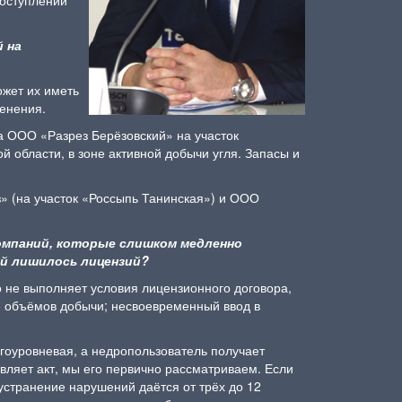
 на
ожет их иметь
менения.
а ООО «Разрез Берёзовский» на участок
й области, в зоне активной добычи угля. Запасы и
» (на участок «Россыпь Танинская») и ООО
омпаний, которые слишком медленно
ей лишилось лицензий?
о не выполняет условия лицензионного договора,
ие объёмов добычи; несвоевременный ввод в
гоуровневая, а недропользователь получает
вляет акт, мы его первично рассматриваем. Если
устранение нарушений даётся от трёх до 12