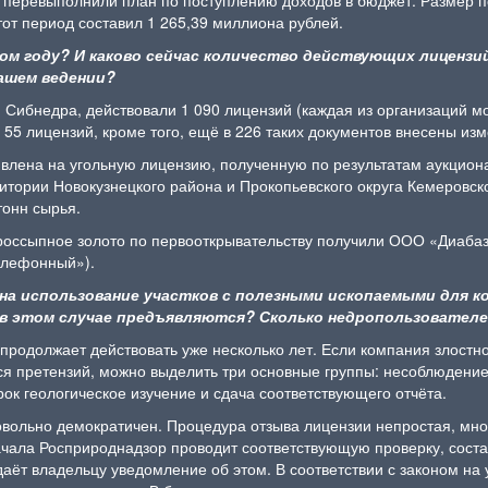
тот период составил 1 265,39 миллиона рублей.
ом году? И каково сейчас количество действующих лицензий
ашем ведении?
 Сибнедра, действовали 1 090 лицензий (каждая из организаций м
о 55 лицензий, кроме того, ещё в 226 таких документов внесены из
явлена на угольную лицензию, полученную по результатам аукцион
итории Новокузнецкого района и Прокопьевского округа Кемеровско
тонн сырья.
 россыпное золото по первооткрывательству получили ООО «Диабаз
Телефонный»).
а использование участков с полезными ископаемыми для к
 в этом случае предъявляются? Сколько недропользовател
продолжает действовать уже несколько лет. Если компания злостн
ется претензий, можно выделить три основные группы: несоблюден
ок геологическое изучение и сдача соответствующего отчёта.
вольно демократичен. Процедура отзыва лицензии непростая, мно
ачала Росприроднадзор проводит соответствующую проверку, соста
ёт владельцу уведомление об этом. В соответствии с законом на 