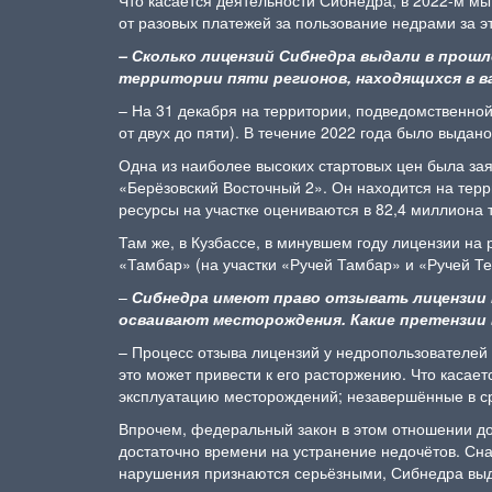
от разовых платежей за пользование недрами за э
–
Сколько лицензий Сибнедра выдали в прошл
территории пяти регионов, находящихся в в
– На 31 декабря на территории, подведомственной
от двух до пяти). В течение 2022 года было выдан
Одна из наиболее высоких стартовых цен была за
«Берёзовский Восточный 2». Он находится на терр
ресурсы на участке оцениваются в 82,4 миллиона 
Там же, в Кузбассе, в минувшем году лицензии на
«Тамбар» (на участки «Ручей Тамбар» и «Ручей 
–
Сибнедра имеют право отзывать лицензии н
осваивают месторождения. Какие претензии
– Процесс отзыва лицензий у недропользователей 
это может привести к его расторжению. Что каса
эксплуатацию месторождений; незавершённые в ср
Впрочем, федеральный закон в этом отношении до
достаточно времени на устранение недочётов. Сн
нарушения признаются серьёзными, Сибнедра выда