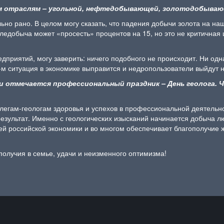
м отраслям – угольной, нефтедобывающей, золотодобыва
ьно рано. В целом могу сказать, что падения добычи золота на на
ледобыча может «просесть» процентов на 15, но это не критичная ц
дприятий, могу заверить: ничего подобного не происходит. Ни одн
23-м ситуация в экономике выправится и недропользователи выйдут
ссии отмечается профессиональный праздник – День геолога
ллегам-геологам здоровья и успехов в профессиональной деятельно
результат. Именно с геологических изысканий начинается добыча 
лей российской экономики и во многом обеспечивает благополучие
получия в семье, удачи и неизменного оптимизма!