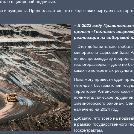
ителе с цифровой подписью.
я и аукционы. Предполагается, что в ходе таких виртуальных торг
– В 2022 году Правитель
проект «Геология: возрож
реализации на сибирской
– Этот действительно глобал
минерально-сырьевой базы Ро
по воспроизводству природных
геологоразведка – дело не быс
каких-то конкретных результа
Пока могу привести один при
легенды» был заключён госуд
территории Алтайского края 
полиметаллическое оруденен
Змеиногорского района». Сей
намечено на 2024 год.
Добавлю, что всего на подве
в рамках государственного ге
госконтрактам.