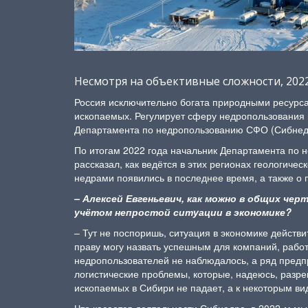
Несмотря на объективные сложности, 202
Россия исключительно богата природными ресурса
ископаемых. Регулирует сферу недропользования 
Департамента по недропользованию СФО (Сибнедра
По итогам 2022 года начальник Департамента по
рассказал, как ведётся в этих регионах геологиче
недрами появились в последнее время, а также о
– Алексей Евгеньевич, как можно в общих ч
учётом непростой ситуации в экономике?
– Тут не поспоришь, ситуация в экономике действ
праву могу назвать успешным для компаний, рабо
недропользователей не наблюдалось, а ряд предп
логистические проблемы, которые, надеюсь, разре
ископаемых в Сибири не падает, а к некоторым ви
Что касается деятельности Сибнедра, в 2022-м м