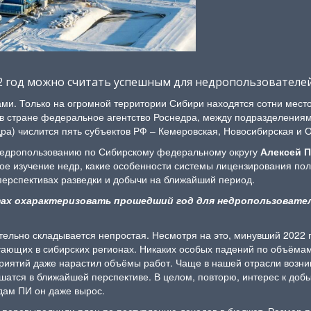
2 год можно считать успешным для недропользователей
ми. Только на огромной территории Сибири находятся сотни место
в стране федеральное агентство Роснедра, между подразделениями
) числится пять субъектов РФ – Кемеровская, Новосибирская и Ом
 недропользованию по Сибирскому федеральному округу
Алексей 
ское изучение недр, какие особенности системы лицензирования по
 перспективах разведки и добычи на ближайший период.
ертах охарактеризовать прошедший год для недропользовате
ительно складывается непростая. Несмотря на это, минувший 2022 г
тающих в сибирских регионах. Никаких особых падений по объёмам
риятий даже нарастил объёмы работ. Чаще в нашей отрасли возни
шатся в ближайшей перспективе. В целом, повторю, интерес к доб
дам ПИ он даже вырос.
ы перевыполнили план по поступлению доходов в бюджет. Размер 