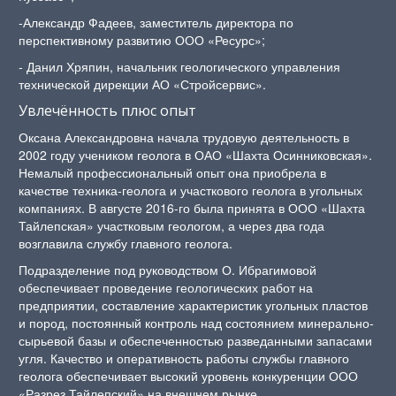
‑Александр Фадеев, заместитель директора по
перспективному развитию ООО «Ресурс»;
‑ Данил Хряпин, начальник геологического управления
технической дирекции АО «Стройсервис».
Увлечённость плюс опыт
Оксана Александровна начала трудовую деятельность в
2002 году учеником геолога в ОАО «Шахта Осинниковская».
Немалый профессиональный опыт она приобрела в
качестве техника-геолога и участкового геолога в угольных
компаниях. В августе 2016-го была принята в ООО «Шахта
Тайлепская» участковым геологом, а через два года
возглавила службу главного геолога.
Подразделение под руководством О. Ибрагимовой
обеспечивает проведение геологических работ на
предприятии, составление характеристик угольных пластов
и пород, постоянный контроль над состоянием минерально-
сырьевой базы и обеспеченностью разведанными запасами
угля. Качество и оперативность работы службы главного
геолога обеспечивает высокий уровень конкуренции ООО
«Разрез Тайлепский» на внешнем рынке.