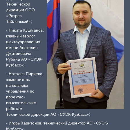
Технической
дирекции ООО
«Разрез
Тайлепский»;
‑ Никита Кушманов,
главный геолог
шахтоуправления
имени Анатолия
Дмитриевича
Рубана АО «СУЭК-
Кузбасс»;
‑ Наталья Пириева,
заместитель
начальника
управления по
проектно-
изыскательским
работам
Технической дирекции АО «СУЭК-Кузбасс»;
‑ Игорь Харитонов, технический директор АО «СУЭК-
Кузбасс»;