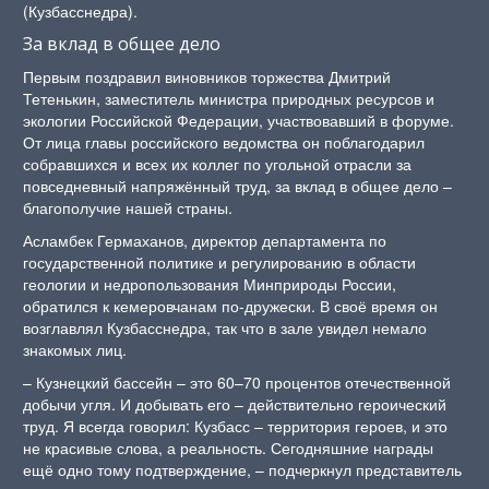
(Кузбасснедра).
За вклад в общее дело
Первым поздравил виновников торжества Дмитрий
Тетенькин, заместитель министра природных ресурсов и
экологии Российской Федерации, участвовавший в форуме.
От лица главы российского ведомства он поблагодарил
собравшихся и всех их коллег по угольной отрасли за
повседневный напряжённый труд, за вклад в общее дело –
благополучие нашей страны.
Асламбек Гермаханов, директор департамента по
государственной политике и регулированию в области
геологии и недропользования Минприроды России,
обратился к кемеровчанам по-дружески. В своё время он
возглавлял Кузбасснедра, так что в зале увидел немало
знакомых лиц.
– Кузнецкий бассейн – это 60–70 процентов отечественной
добычи угля. И добывать его – действительно героический
труд. Я всегда говорил: Кузбасс – территория героев, и это
не красивые слова, а реальность. Сегодняшние награды
ещё одно тому подтверждение, – подчеркнул представитель