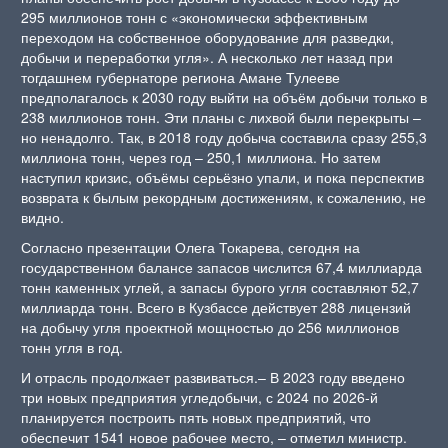
295 миллионов тонн с «экономически эффективным
переходом на собственное оборудование для разведки,
добычи и переработки угля». А несколько лет назад при
тогдашнем губернаторе региона Амане Тулееве
предполагалось к 2030 году выйти на объём добычи только в
238 миллионов тонн. Эти планы с лихвой были перекрыты –
но ненадолго. Так, в 2018 году добыча составила сразу 255,3
миллиона тонн, через год – 250,1 миллиона. Но затем
наступил кризис, объёмы серьёзно упали, и пока перспектив
возврата к былым рекордным достижениям, к сожалению, не
видно.
Согласно презентации Олега Токарева, сегодня на
государственном балансе запасов числится 67,4 миллиарда
тонн каменных углей, а запасы бурого угля составляют 52,7
миллиарда тонн. Всего в Кузбассе действует 288 лицензий
на добычу угля проектной мощностью до 256 миллионов
тонн угля в год.
И отрасль продолжает развиваться.– В 2023 году введено
три новых предприятия угледобычи, с 2024 по 2026-й
планируется построить пять новых предприятий, что
обеспечит 1541 новое рабочее место, – отметил министр.