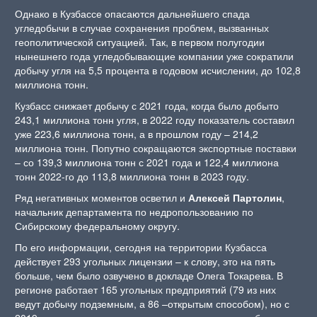
Однако в Кузбассе опасаются дальнейшего спада
угледобычи в случае сохранения проблем, вызванных
геополитической ситуацией. Так, в первом полугодии
нынешнего года угледобывающие компании уже сократили
добычу угля на 5,5 процента в годовом исчислении, до 102,8
миллиона тонн.
Кузбасс снижает добычу с 2021 года, когда было добыто
243,1 миллиона тонн угля, в 2022 году показатель составил
уже 223,6 миллиона тонн, а в прошлом году – 214,2
миллиона тонн. Попутно сокращаются экспортные поставки
– со 139,3 миллиона тонн с 2021 года и 122,4 миллиона
тонн 2022-го до 113,8 миллиона тонн в 2023 году.
Ряд негативных моментов осветил и
Алексей Партолин
,
начальник департамента по недропользованию по
Сибирскому федеральному округу.
По его информации, сегодня на территории Кузбасса
действует 293 угольных лицензии – к слову, это на пять
больше, чем было озвучено в докладе Олега Токарева. В
регионе работает 165 угольных предприятий (79 из них
ведут добычу подземным, а 86 –открытым способом), но с