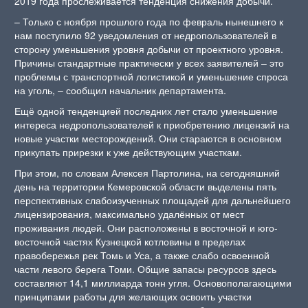
2019 года прослеживается тенденция снижения добычи.
– Только с ноября прошлого года по февраль нынешнего к
нам поступило 92 уведомления от недропользователей в
сторону уменьшения уровня добычи от проектного уровня.
Причины стандартные практически у всех заявителей – это
проблемы с транспортной логистикой и уменьшение спроса
на уголь, – сообщил начальник департамента.
Ещё одной тенденцией последних лет стало уменьшение
интереса недропользователей к приобретению лицензий на
новые участки месторождений. Они стараются в основном
прикупать прирезки к уже действующим участкам.
При этом, по словам Алексея Партолина, на сегодняшний
день на территории Кемеровской области выделены пять
перспективных слабоизученных площадей для дальнейшего
лицензирования, максимально удалённых от мест
проживания людей. Они расположены в восточной и юго-
восточной частях Кузнецкой котловины в пределах
правобережья рек Томь и Уса, а также слабо освоенной
части левого берега Томи. Общие запасы ресурсов здесь
составляют 14,1 миллиарда тонн угля. Основополагающими
принципами работы для желающих освоить участки