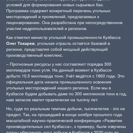
условий для формирования новых сырьевых баз.
Программа содержит конкретный перечень угольных
месторождений и проявлений, предлагаемых к
лицензированию. Она разработана при непосредственном
участии недропользователей и регионов.
Как отметил министр угольной промышленности Кузбасса
Олег Токарев
, угольная отрасль остаётся базовой в
регионе, представляя собой мощный действующий
производственный комплекс.
– Прогнозные ресурсы у нас составляют порядка 300
миллиардов тонн угля. На данный момент в Кузбассе
добыто 10,5 миллиарда тонн. Учёт ведётся с 1860 года. Это
официальная дата начала промышленного освоения
угольных месторождений нашего региона. Если мы в
Кузбассе будем добывать даже по 300 миллионов тонн в год,
нам запасов хватит практически на тысячу лет.
Но, судя по реальным темпам добычи, тысячелетие ‑ это не
предел. Так, на прошедшей в конце ноября прошлого года
масштабной научно-практической конференции «Развитие
производительных сил Кузбасса», к примеру, были озвучены
планы обеспечить рост добычи в Кузбассе к 2030 году до