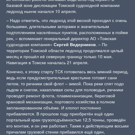
базовой зоне дислокации Томской судоходной компании
ледоход нынче начался 10 апреля.
– Надо отметить, что ледоход этой весной проходил с очень
большими, длительными заторами и значительным
подтоплением населённых пунктов, расположенных в пойме
рек, – вспоминает генеральный директор АО «Томская
судоходная компания»
Сергей Ведерников
. – По
территории Томской области ледоход продолжался целый
месяц и прошёл её северную границу только 10 мая.
Навигация в Томске началась 21 апреля.
Конечно, к этому старту ТСК готовилась весь зимний период,
ведь если предусмотрительные крестьяне готовят сани
летом, то речники свой флот – зимой. Пока реки спят подо
льдом и снегом, накапливая силы для половодья, речники
проводят ремонт флота, плавмеханизации, береговой
крановой механизации, портового хозяйства в полном
запланированном объёме. И хлопот постоянно
прибавляется. В прошлом году приобретён ещё один
портальный кран грузоподъёмностью 12,5 тонны, проведён
его монтаж, и он уже работает. Также к действующим восьми
причалам грузовой стенки прибавился ещё один,