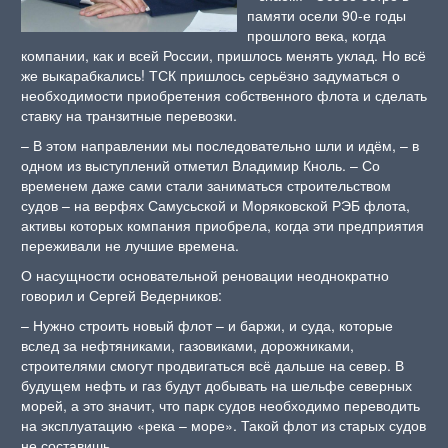
памяти осели 90-е годы
прошлого века, когда
компании, как и всей России, пришлось менять уклад. Но всё
же выкарабкались! ТСК пришлось серьёзно задуматься о
необходимости приобретения собственного флота и сделать
ставку на транзитные перевозки.
– В этом направлении мы последовательно шли и идём, – в
одном из выступлений отметил Владимир Кноль. – Со
временем даже сами стали заниматься строительством
судов – на верфях Самусьской и Моряковской РЭБ флота,
активы которых компания приобрела, когда эти предприятия
переживали не лучшие времена.
О насущности основательной реновации неоднократно
говорил и Сергей Ведерников:
– Нужно строить новый флот – и баржи, и суда, которые
вслед за нефтяниками, газовиками, дорожниками,
строителями смогут продвигаться всё дальше на север. В
будущем нефть и газ будут добывать на шельфе северных
морей, а это значит, что парк судов необходимо переводить
на эксплуатацию «река – море». Такой флот из старых судов
не составишь.