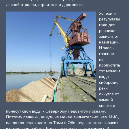
лесной отрасли, строители и дорожники.
Успехи и
результаты
года для
речников
зависят от
навигации.
И здесь
главное –
не
пропустить
тот момент,
когда
сибирские
реки
очнутся от
зимней
спячки и
понесут свои воды к Северному Ледовитому океану.
Поэтому речники, ничуть не менее внимательно, чем МЧС,
следят за ледоходом на Томи и Оби, ведь от этого зависит
их основная работа. Большая вода весь год кормит. В