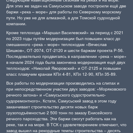
Для этих же задач на Самусьском заводе построили ещё две
баржи «река – море» для работы по Северному морскому
пути. Но уже не для алмазной, а для Томской судоходной
компании.
Кроме теплохода «Маршал Василевский» за период с 2021
по 2023 годы путём модернизации был повышен класс до
смешанного «река – море» теплоходам «Вячеслав
Шишков», ОТ-2074, ОТ-2120 и шести баржам проекта Р-56.
Последовательно продвигаясь в направлении «река – море»
в начале 2024 года была закончена модернизация ещё двух
теплоходов: «Николай Яворовский» и ОТ-2125 и повышен
класс плавучим кранам КПл 4-81, КПл 12-90, КПл 35-89.
Все работы по модернизации производились на слипах и
при непосредственном участии двух заводов: «Моряковского
речного затона» и «Самусьского судостроительно-
судоремонтного». Кстати, Самусьский завод в этом году
заканчивает строительство десяти новых барж
грузоподъёмностью 2 500 тонн по заказу Енисейского
речного пароходства. Эти баржи смогут работать как на
реке, так и на море. В ТСК с удовлетворением отмечают, что
завод вышел на рекордные темпы строительства – десять