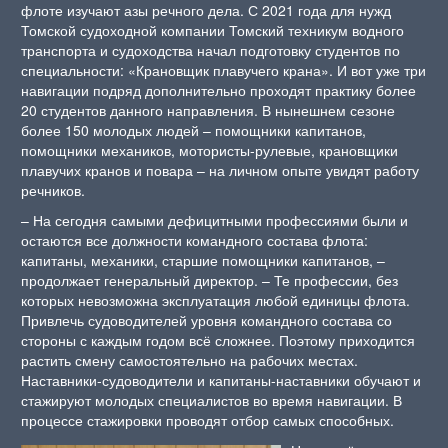
флоте изучают азы речного дела. С 2021 года для нужд
Томской судоходной компании Томский техникум водного
транспорта и судоходства начал подготовку студентов по
специальности: «Крановщик плавучего крана». И вот уже три
навигации подряд дополнительно проходят практику более
20 студентов данного направления. В нынешнем сезоне
более 150 молодых людей – помощники капитанов,
помощники механиков, мотористы-рулевые, крановщики
плавучих кранов и повара – на личном опыте увидят работу
речников.
– На сегодня самыми дефицитными профессиями были и
остаются все должности командного состава флота:
капитаны, механики, старшие помощники капитанов, –
продолжает генеральный директор. – Те профессии, без
которых невозможна эксплуатация любой единицы флота.
Привлечь судоводителей уровня командного состава со
стороны с каждым годом всё сложнее. Поэтому приходится
растить смену самостоятельно на рабочих местах.
Наставники-судоводители и капитаны-наставники обучают и
стажируют молодых специалистов во время навигации. В
процессе стажировки проводят отбор самых способных.