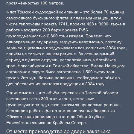
протяжённостью 100 метров.
Флот Томской судоходной компании – это более 70 единиц
самоходного буксирного флота и плавмеханизации, в том
числе теплоходы проекта 1741, проекта 428 и 3290, также в
работе находятся 200 барж проекта Р-56
грузоподъёмностью 2 800 тонн каждая. Понятно, что
одновременно эту армаду загрузить невозможно, поэтому
заранее тщательно продумывается вся логистика 2024 года,
причём не только в нашем регионе. За осенне-зимний
период в пунктах отгрузки, расположенных в Алтайском
крае, Новосибирской и Томской областях, Ямало-Ненецком
автономном округе было заготовлено 1 500 тысяч тонн
грузов. Это чуть больше половины необходимого объёма
для обеспечения поставок продукции в 2024 году.
Стоит отметить, что объём перевозок в Томской области
составляет всего 300 тысяч тонн, остальные
грузополучатели ждут свои заказы за пределами региона.
География работы флота компании очень обширна: от
Обского водохранилища на юге до Обской губы и
Енисейского залива на Крайнем Севере.
От места производства до двери заказчика