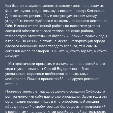
Как быстро и заметно меняется ассортимент перевозимых
флотом грузов, свидетельствует история города Колпашево.
Долгое время речники были связующим звеном между
угледобытчиками Кузбасса и жителями районного центра на
Оби. Именно от слаженной работы по поставкам угля из
соседней области зависело теплоснабжение района,
температура отопительных батарей и наличие горячей воды
в кранах. Но жизнь не стоит на месте – газификация города
сделала ненужным завоз твёрдого топлива, тем самым
сократив число партнёров ТСК. Что ж, кто-то теряет, а кто-то
находит.
– Мы практически прекратили заниматься перевозкой этого
вида груза, – отмечает Сергей Ведерников. – Зато
увеличились перевозки щебёночно-строительных
материалов. Причём процентов 60 – из других регионов
страны.
Принятое много лет назад решение о создании Сибирского
центра логистики себя давно уже оправдало. За эти годы эта
организация превратилась в многопрофильный холдинг,
объединяющий в своём составе более десяти предприятий
с различными направлениями хозяйственной деятельности: