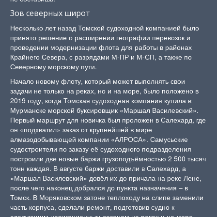
Зов северных широт
Несколько лет назад Томской судоходной компанией было
принято решение о расширении географии перевозок и
проведении модернизации флота для работы в районах
Крайнего Севера, с разрядами М-ПР и М-СП, а также по
Северному морскому пути.
Начало новому флоту, который может выполнять свои
задачи не только на реках, но и на море, было положено в
2019 году, когда Томская судоходная компания купила в
Мурманске морской буксировщик «Маршал Василевский».
Первый маршрут для новичка был проложен в Салехард, где
он «подхватил» заказ от крупнейшей в мире
алмазодобывающей компании «АЛРОСА». Самусьские
судостроители по заказу её судоходного подразделения
построили две новые баржи грузоподъёмностью 2 500 тысяч
тонн каждая. В августе баржи доставили в Салехард, а
«Маршал Василевский» довёл их до причала на реке Лене,
после чего наконец добрался до пункта назначения – в
Томск. В Моряковском затоне теплоходу на слипе заменили
часть корпуса, сделали ремонт, подготовив судно к
следующим навигационным сезонам на реках и на море.