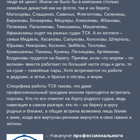
люди её ценят. Иначе не было бы в компании столько
семейных династий как на флоте, так и на берегу.
Матонцевы, Слащенко, Савиных, Флегонтовы, Скленины,
Бирюковы, Бочкаревы, Мецгеры, Алексеевы, Жбановы,
Полежака, Пальчиковы, Тимошкины, Машечковы,
Афанаскины ходят на разных судах ТСК. А их коллеги –
семьи Мядзель, Хасановы, Сапуновы, Коноховы, Штергель,
Юрьевы, Никоровы, Косенко, Зейбель, Тепловы,
Кривошеины, Панины, Кучины, Пятницевы, Артёменко,
Богдановы трудятся на берегу. Причём, если «по морям – по
волнам» вместе работают по большей части отцы и дети, то
на суше – семейные пары. Хотя встречаются по работе
и дедушки, и зятья, и братья и сёстры, и внуки.
Специфика работы ТСК такова, что даже
профессиональный праздник многим приходится встречать
порознь. Кто-то его отметит на борту родного судна, ведь
навигация в самом разгаре, кто-то – на берегу в кругу
родных и близких, а общая встреча возможна лишь ближе
к зиме, когда все виртуозы-речники вернутся в свои гавани и
затоны.
– Накануне
профессионального