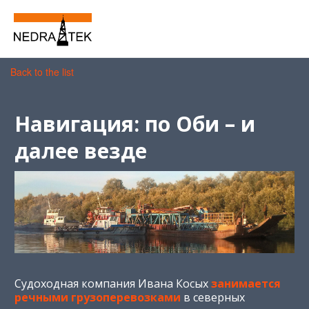
Back to the list
Навигация: по Оби – и
далее везде
Судоходная компания Ивана Косых
занимается
речными грузоперевозками
в северных