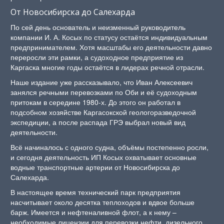
От Новосибирска до Салехарда
По сей день основатель и неизменный руководитель
компании И. А. Косых по статусу остаётся индивидуальным
предпринимателем. Хотя масштабы его деятельности давно
переросли эти рамки, а судоходное предприятие из
Каргаска многие годы остаётся в лидерах речной отрасли.
Наше издание уже рассказывало, что Иван Алексеевич
занялся речными перевозками по Оби и её судоходным
притокам в середине 1980-х. До этого он работал в
подсобном хозяйстве Каргасокской геологоразведочной
экспедиции, а после распада ГРЭ выбрал новый вид
деятельности.
Всё начиналось с одного судна, объёмы постепенно росли,
и сегодня деятельность ИП Косых охватывает основные
водные транспортные артерии от Новосибирска до
Салехарда.
В настоящее время технический парк предприятия
насчитывает около десятка теплоходов и вдвое больше
барж. Имеется и нефтеналивной флот, а к нему –
необходимые лицензии для перевозки нефти, дизельного