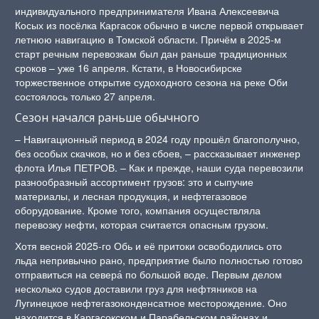
индивидуального предпринимателя Ивана Алексеевича
Косых из посёлка Каргасок обычно в числе первой открывает
летнюю навигацию в Томской области. Причём в 2025-м
старт речным перевозкам был дан раньше традиционных
сроков – уже 16 апреля. Кстати, в Новосибирске
торжественное открытие судоходного сезона на реке Оби
состоялось только 27 апреля.
Сезон начался раньше обычного
– Навигационный период в 2024 году прошёл благополучно,
без особых скачков, но и без сбоев, – рассказывает инженер
флота Илья ПЕТРОВ. – Как и прежде, наши суда перевозили
разнообразный ассортимент грузов: это и сыпучие
материалы, и лесная продукция, и нефтегазовое
оборудование. Кроме того, компания осуществляла
перевозку нефти, которая считается опасным грузом.
Хотя весной 2025-го Обь и её притоки освободились ото
льда непривычно рано, предприятие было полностью готово
отправиться на севера́ по большой воде. Первым делом
несколько судов доставили груз для нефтяников на
Лугинецкое нефтегазоконденсатное месторождение. Оно
находится в Каргасокском и Парабельском районах и