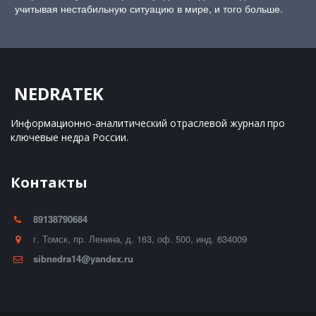
учитывая нестабильную ситуацию в мире, и того больше.
NEDRATEK
Информационно-аналитический отраслевой журнал 
про 
ключевые недра России.
Контакты
89138790684
г. Томск
,
пр. Ленина, д. 163
,
оф. 500
,
инд. 634009
sibnedra14@yandex.ru