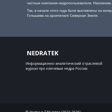
частные компании-недропользователи. Напомним, 
Так, в начале этого года были выставлены на конк
Голышева на архипелаге Северная Земля.
NEDRATEK
Информационно-аналитический отраслевой 
журнал 
про ключевые недра России.
© Недра и ТЭК плюс (2022-2026)