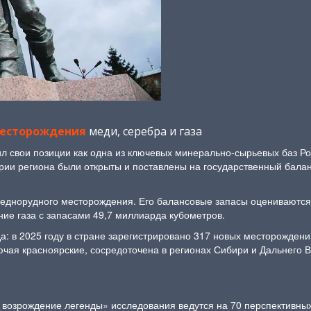
месторождения
меди, серебра и газа
ил свои позиции как одна из ключевых минерально-сырьевых баз Ро
ории региона были открыты и поставлены на государственный бал
еднорудного месторождения. Его балансовые запасы оцениваются в
е газа с запасами 49,7 миллиарда кубометров.
а: в 2025 году в стране зарегистрировано 317 новых месторождени
лючая красноярские, сосредоточена в регионах Сибири и Дальнего В
 возрождение легенды» исследования ведутся на 70 перспективных