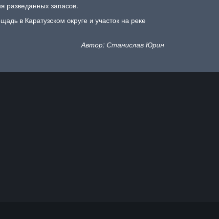
ия разведанных запасов.
щадь в Каратузском округе и участок на реке
Автор: Станислав Юрин