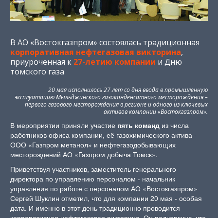
В АО «Востокгазпром» состоялась традиционная
корпоративная нефтегазовая викторина
,
приуроченная к
27-летию компании
и Дню
томского газа
20 мая исполнилось 27 лет со дня ввода в промышленную
эксплуатацию Мыльджинского газоконденсатного месторождения –
первого газового месторождения в регионе и одного из ключевых
активов компании «Востокгазпром».
В мероприятии приняли участие
пять команд
из числа
работников офиса компании, её газохимического актива -
ООО «Газпром метанол» и нефтегазодобывающих
месторождений АО «Газпром добыча Томск».
Приветствуя участников, заместитель генерального
директора по управлению персоналом - начальник
управления по работе с персоналом АО «Востокгазпром»
Сергей Шуклин отметил, что для компании 20 мая - особая
дата. И именно в этот день традиционно проводится
корпоративная нефтегазовая викторина. Он подчеркнул, что