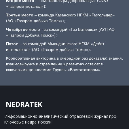
Второе место
— «Метанольцы-добровольцы» (ООО
«Газпром метанол»);
Третье место
– команда Казанского НГКМ «Газгольдер»
(АО «Газпром добыча Томск»);
Четвёртое
место - за командой «Газ Батюшка» (АУП АО
«Газпром добыча Томск»);
Пятое
– за командой Мыльджинского НГКМ «Дебит
интеллекта!» (АО «Газпром добыча Томск»).
Корпоративная викторина в очередной раз доказала: знания,
взаимовыручка и стремление к развитию остаются
ключевыми ценностями Группы «Востокгазпром».
NEDRATEK
Информационно-аналитический отраслевой журнал 
про 
ключевые недра России.